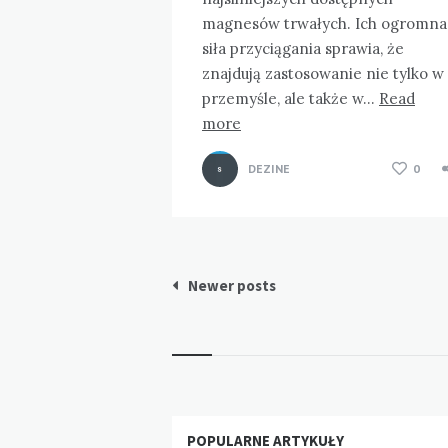
magnesów trwałych. Ich ogromna
siła przyciągania sprawia, że
znajdują zastosowanie nie tylko w
przemyśle, ale także w…
Read
more
DEZINE
0
Stronicowanie
Newer posts
wpisów
Widgets
POPULARNE ARTYKUŁY