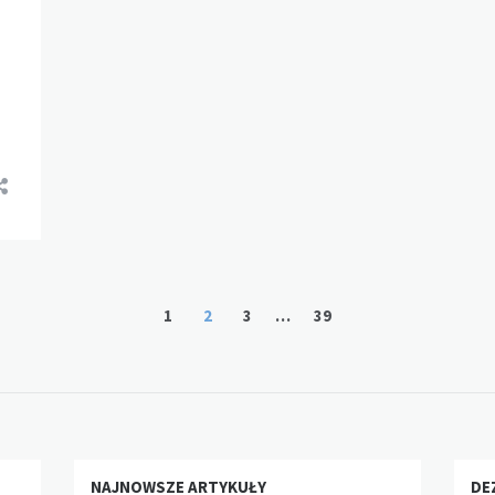
1
2
3
…
39
NAJNOWSZE ARTYKUŁY
DE