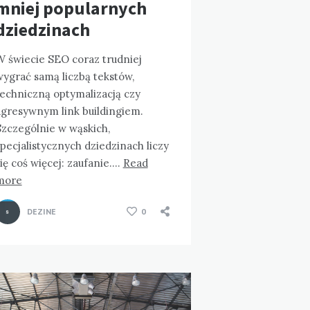
mniej popularnych
dziedzinach
W świecie SEO coraz trudniej
wygrać samą liczbą tekstów,
techniczną optymalizacją czy
agresywnym link buildingiem.
Szczególnie w wąskich,
pecjalistycznych dziedzinach liczy
ię coś więcej: zaufanie….
Read
more
DEZINE
0