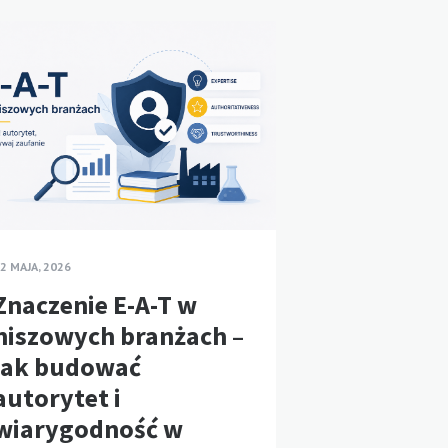
2 MAJA, 2026
Znaczenie E-A-T w
niszowych branżach –
jak budować
autorytet i
wiarygodność w