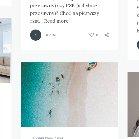
przesuwny) czy PSK (uchylno-
w
przesuwny)? Choć na pierwszy
o
rzut…
Read more
r
DEZINE
0
12 KWIETNIA, 2026