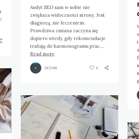
Audyt SEO sam w sobie nie
u
zwiększa widoczności strony. Jest
e
diagnozą, nie leczeniem.
Prawdziwa zmiana zaczyna się
dopiero wtedy, gdy rekomendacje
trafiają do harmonogramu prac,…
Read more
s
DEZINE
0
s