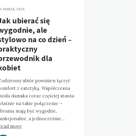
1 MARCA, 2026
Jak ubierać się
wygodnie, ale
stylowo na co dzień –
praktyczny
przewodnik dla
kobiet
Codzienny ubiór powinien łączyć
komfort z estetyką. Współczesna
moda damska coraz częściej stawia
łaśnie na takie połączenie –
ubrania mają być wygodne,
funkcjonalne, a jednocześnie…
Read more