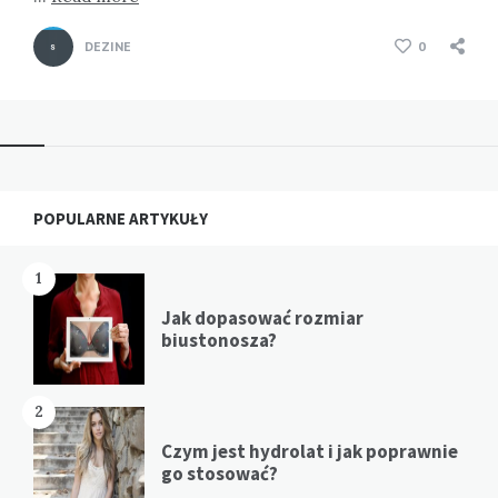
DEZINE
0
Widgets
POPULARNE ARTYKUŁY
1
Jak dopasować rozmiar
biustonosza?
2
Czym jest hydrolat i jak poprawnie
go stosować?