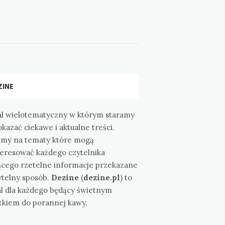
ZINE
al wielotematyczny w którym staramy
okazać ciekawe i aktualne treści.
emy na tematy które mogą
teresować każdego czytelnika
ącego rzetelne informacje przekazane
ytelny sposób.
Dezine
(
dezine.pl
) to
al dla każdego będący świetnym
tkiem do porannej kawy.