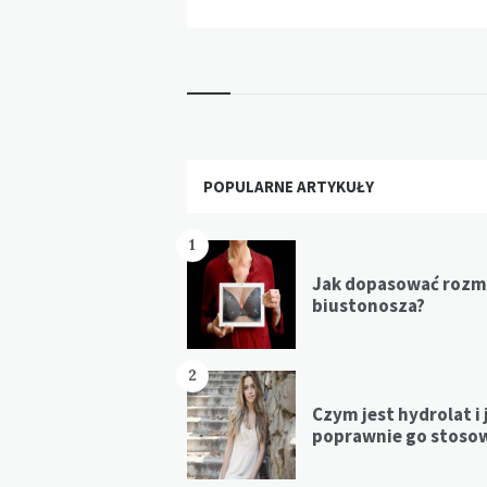
Widgets
POPULARNE ARTYKUŁY
1
Jak dopasować rozm
biustonosza?
2
Czym jest hydrolat i 
poprawnie go stoso