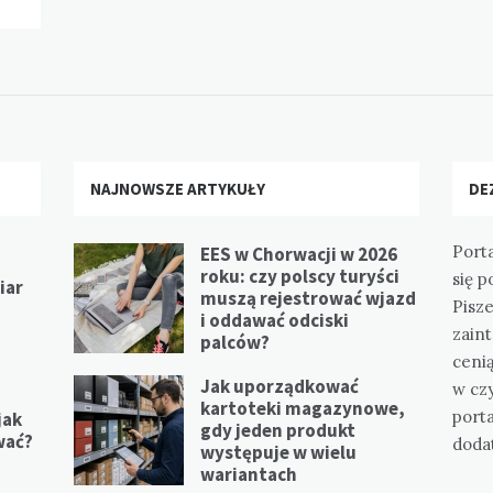
NAJNOWSZE ARTYKUŁY
DE
Port
EES w Chorwacji w 2026
roku: czy polscy turyści
się p
iar
muszą rejestrować wjazd
Pisz
i oddawać odciski
zain
palców?
ceni
Jak uporządkować
w cz
kartoteki magazynowe,
port
jak
gdy jeden produkt
wać?
doda
występuje w wielu
wariantach