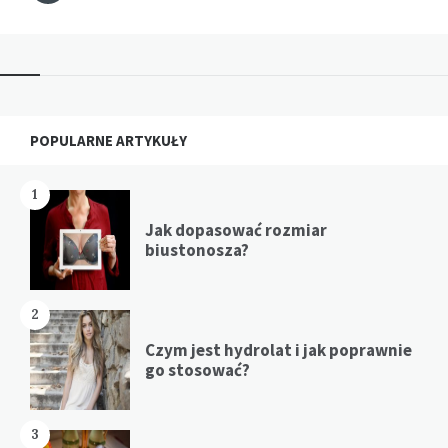
Widgets
POPULARNE ARTYKUŁY
1
Jak dopasować rozmiar
biustonosza?
2
Czym jest hydrolat i jak poprawnie
go stosować?
3