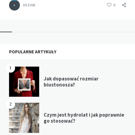
DEZINE
0
Widgets
POPULARNE ARTYKUŁY
1
Jak dopasować rozmiar
biustonosza?
2
Czym jest hydrolat i jak poprawnie
go stosować?