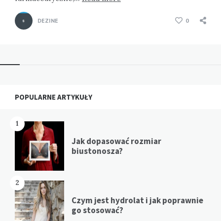
DEZINE
0
Widgets
POPULARNE ARTYKUŁY
1
Jak dopasować rozmiar
biustonosza?
2
Czym jest hydrolat i jak poprawnie
go stosować?