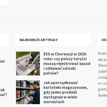
NAJNOWSZE ARTYKUŁY
DE
Port
EES w Chorwacji w 2026
roku: czy polscy turyści
się p
iar
muszą rejestrować wjazd
Pisz
i oddawać odciski
zain
palców?
ceni
Jak uporządkować
w cz
kartoteki magazynowe,
port
jak
gdy jeden produkt
wać?
doda
występuje w wielu
wariantach