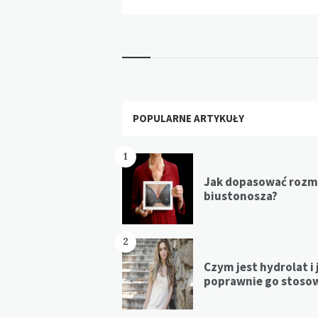
Widgets
POPULARNE ARTYKUŁY
1
Jak dopasować rozm
biustonosza?
2
Czym jest hydrolat i 
poprawnie go stoso