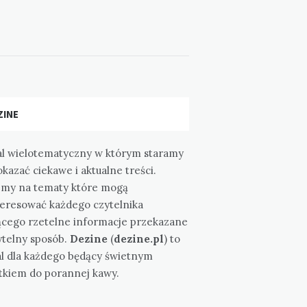
ZINE
al wielotematyczny w którym staramy
okazać ciekawe i aktualne treści.
emy na tematy które mogą
teresować każdego czytelnika
ącego rzetelne informacje przekazane
ytelny sposób.
Dezine
(
dezine.pl
) to
al dla każdego będący świetnym
tkiem do porannej kawy.