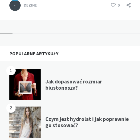
DEZINE
0
Widgets
POPULARNE ARTYKUŁY
1
Jak dopasować rozmiar
biustonosza?
2
Czym jest hydrolat i jak poprawnie
go stosować?