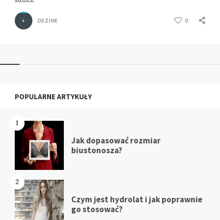
DEZINE
0
Widgets
POPULARNE ARTYKUŁY
1
Jak dopasować rozmiar
biustonosza?
2
Czym jest hydrolat i jak poprawnie
go stosować?