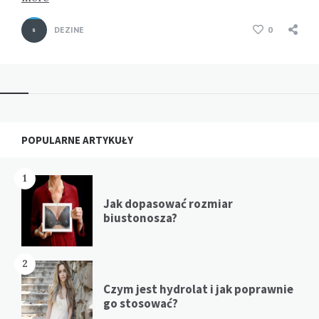
DEZINE
0
Widgets
POPULARNE ARTYKUŁY
1
Jak dopasować rozmiar
biustonosza?
2
Czym jest hydrolat i jak poprawnie
go stosować?