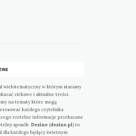
ZINE
al wielotematyczny w którym staramy
okazać ciekawe i aktualne treści.
emy na tematy które mogą
teresować każdego czytelnika
ącego rzetelne informacje przekazane
ytelny sposób.
Dezine
(
dezine.pl
) to
al dla każdego będący świetnym