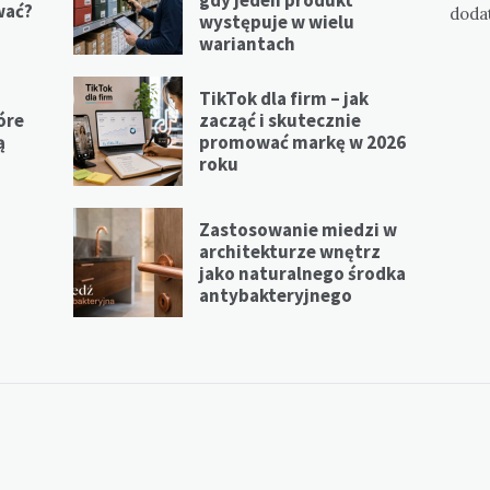
wać?
doda
występuje w wielu
wariantach
TikTok dla firm – jak
óre
zacząć i skutecznie
ą
promować markę w 2026
roku
Zastosowanie miedzi w
a
architekturze wnętrz
jako naturalnego środka
antybakteryjnego