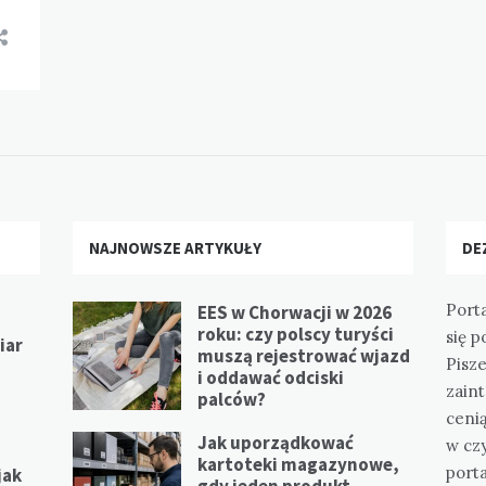
NAJNOWSZE ARTYKUŁY
DE
Port
EES w Chorwacji w 2026
roku: czy polscy turyści
się p
iar
muszą rejestrować wjazd
Pisz
i oddawać odciski
zain
palców?
ceni
Jak uporządkować
w cz
kartoteki magazynowe,
port
jak
gdy jeden produkt