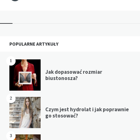
Widgets
POPULARNE ARTYKUŁY
1
Jak dopasować rozmiar
biustonosza?
2
Czym jest hydrolat i jak poprawnie
go stosować?
3