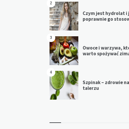
2
Czym jest hydrolat i 
poprawnie go stoso
3
Owoce i warzywa, kt
warto spożywać zim
4
Szpinak – zdrowie n
talerzu