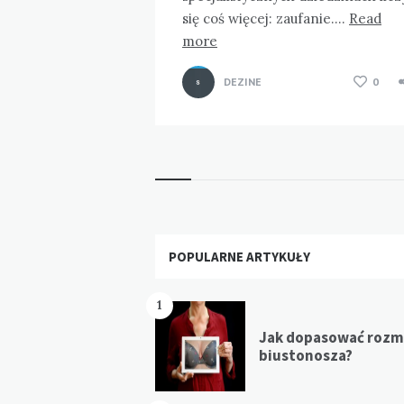
się coś więcej: zaufanie….
Read
more
DEZINE
0
Widgets
POPULARNE ARTYKUŁY
1
Jak dopasować rozm
biustonosza?