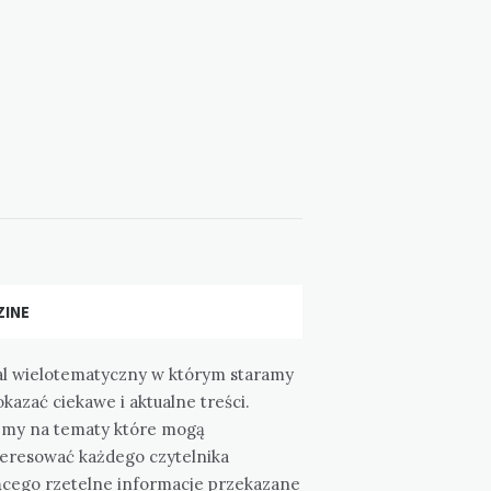
ZINE
al wielotematyczny w którym staramy
okazać ciekawe i aktualne treści.
emy na tematy które mogą
teresować każdego czytelnika
ącego rzetelne informacje przekazane