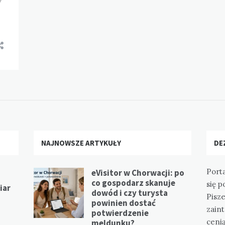
NAJNOWSZE ARTYKUŁY
DE
Port
eVisitor w Chorwacji: po
co gospodarz skanuje
się p
iar
dowód i czy turysta
Pisz
powinien dostać
zain
potwierdzenie
ceni
meldunku?