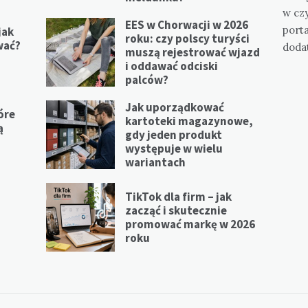
w cz
EES w Chorwacji w 2026
port
jak
roku: czy polscy turyści
wać?
doda
muszą rejestrować wjazd
i oddawać odciski
palców?
Jak uporządkować
óre
kartoteki magazynowe,
ą
gdy jeden produkt
występuje w wielu
wariantach
a
TikTok dla firm – jak
zacząć i skutecznie
promować markę w 2026
roku