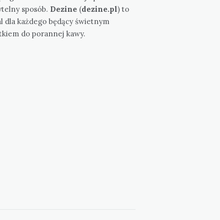
ytelny sposób.
Dezine
(
dezine.pl
) to
al dla każdego będący świetnym
tkiem do porannej kawy.