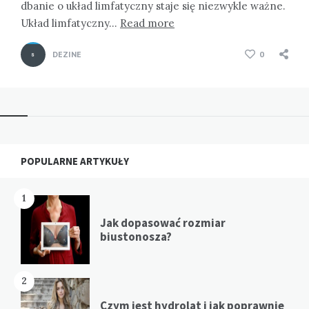
dbanie o układ limfatyczny staje się niezwykle ważne.
Układ limfatyczny…
Read more
DEZINE
0
Widgets
POPULARNE ARTYKUŁY
1
Jak dopasować rozmiar
biustonosza?
2
Czym jest hydrolat i jak poprawnie