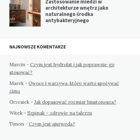
Zastosowanie miedzi w
architekturze wnętrz jako
naturalnego środka
antybakteryjnego
NAJNOWSZE KOMENTARZE
Marcin
-
Czym jest hydrolat i jak poprawnie go
stosować?
Marek
-
Owoce i warzywa, które warto spożywać
zimą
Grzesiek
-
Jak dopasować rozmiar biustonosza?
Witek
-
Szpinak – zdrowie na talerzu
Timon
-
Czym jest ajurweda?