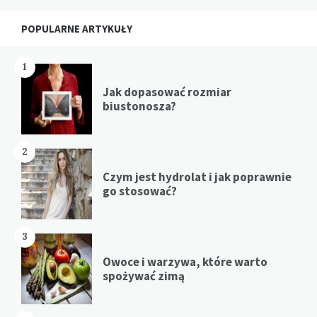
Widgets
POPULARNE ARTYKUŁY
1
Jak dopasować rozmiar
biustonosza?
2
Czym jest hydrolat i jak poprawnie
go stosować?
3
Owoce i warzywa, które warto
spożywać zimą