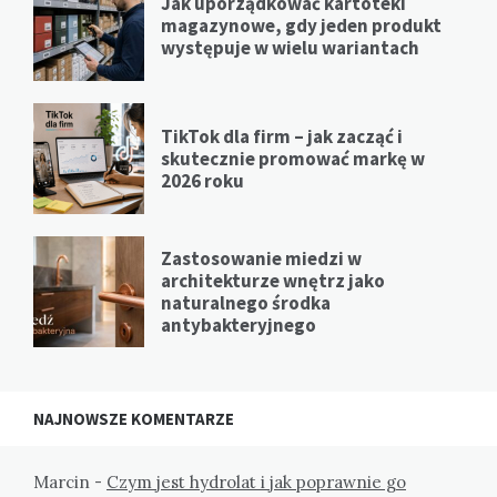
Jak uporządkować kartoteki
magazynowe, gdy jeden produkt
występuje w wielu wariantach
TikTok dla firm – jak zacząć i
skutecznie promować markę w
2026 roku
Zastosowanie miedzi w
architekturze wnętrz jako
naturalnego środka
antybakteryjnego
NAJNOWSZE KOMENTARZE
Marcin
-
Czym jest hydrolat i jak poprawnie go