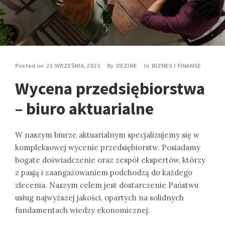
Posted on
21 WRZEŚNIA, 2023
By
DEZINE
In
BIZNES I FINANSE
Wycena przedsiębiorstwa
– biuro aktuarialne
W naszym biurze aktuarialnym specjalizujemy się w
kompleksowej wycenie przedsiębiorstw. Posiadamy
bogate doświadczenie oraz zespół ekspertów, którzy
z pasją i zaangażowaniem podchodzą do każdego
zlecenia. Naszym celem jest dostarczenie Państwu
usług najwyższej jakości, opartych na solidnych
fundamentach wiedzy ekonomicznej.