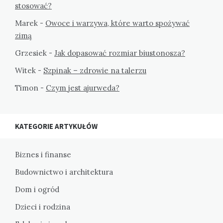
stosować?
Marek
-
Owoce i warzywa, które warto spożywać
zimą
Grzesiek
-
Jak dopasować rozmiar biustonosza?
Witek
-
Szpinak – zdrowie na talerzu
Timon
-
Czym jest ajurweda?
KATEGORIE ARTYKUŁÓW
Biznes i finanse
Budownictwo i architektura
Dom i ogród
Dzieci i rodzina