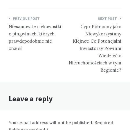
Nawigacja
PREVIOUS POST
NEXT POST
wpisu
Niesamowite ciekawostki
Cypr Północny jako
o pingwinach, których
Niewykorzystany
prawdopodobnie nie
Klejnot: Co Potencjalni
znałeś
Inwestorzy Powinni
Wiedzieć o
Nieruchomościach w tym
Regionie?
Leave a reply
Your email address will not be published. Required
fields are marked *