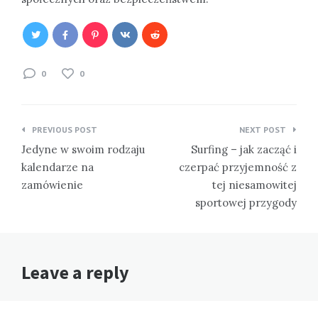
0
0
Nawigacja
PREVIOUS POST
NEXT POST
wpisu
Jedyne w swoim rodzaju
Surfing – jak zacząć i
kalendarze na
czerpać przyjemność z
zamówienie
tej niesamowitej
sportowej przygody
Leave a reply