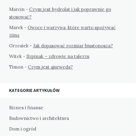
Marcin
-
Czym jest hydrolat i jak poprawnie go
stosować?
Marek
-
Owoce i warzywa, które warto spożywać
zimą
Grzesiek
-
Jak dopasować rozmiar biustonosza?
Witek
-
Szpinak – zdrowie na talerzu
Timon
-
Czym jest ajurweda?
KATEGORIE ARTYKUŁÓW
Biznes i finanse
Budownictwo i architektura
Dom i ogród