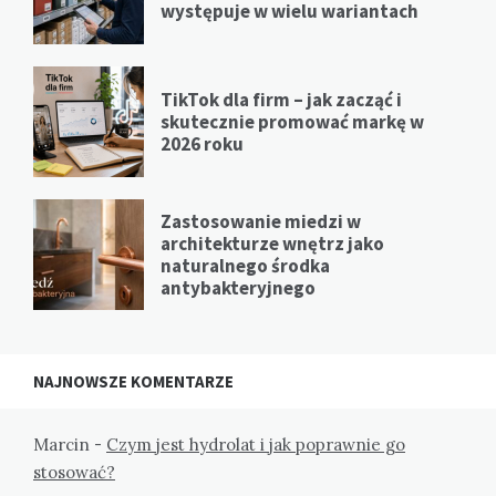
występuje w wielu wariantach
TikTok dla firm – jak zacząć i
skutecznie promować markę w
2026 roku
Zastosowanie miedzi w
architekturze wnętrz jako
naturalnego środka
antybakteryjnego
NAJNOWSZE KOMENTARZE
Marcin
-
Czym jest hydrolat i jak poprawnie go
stosować?