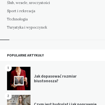
Ślub, wesele, uroczystości
Sport i rekreacja
Technologia
Turystyka i wypoczynek
Widgets
POPULARNE ARTYKUŁY
1
Jak dopasować rozmiar
biustonosza?
2
Czym jest hydrolat i jak poprawnie