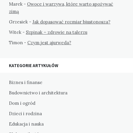
Marek
-
Owoce i warzywa, które warto spożywać
zimą
Grzesiek
-
Jak dopasować rozmiar biustonosza?
Witek
-
Szpinak – zdrowie na talerzu
Timon
-
Czym jest ajurweda?
KATEGORIE ARTYKUŁÓW
Biznes i finanse
Budownictwo i architektura
Dom i ogród
Dzieci i rodzina
Edukacja i nauka