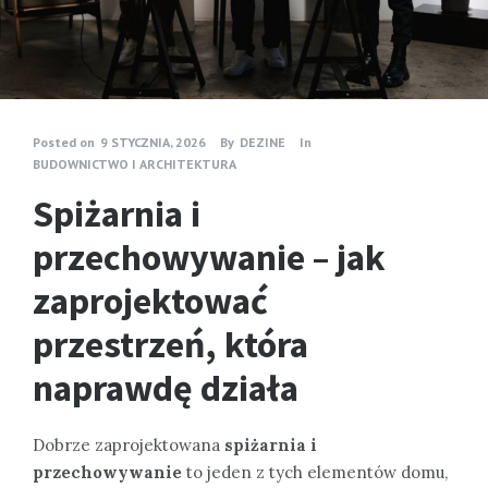
Posted on
9 STYCZNIA, 2026
By
DEZINE
In
BUDOWNICTWO I ARCHITEKTURA
Spiżarnia i
przechowywanie – jak
zaprojektować
przestrzeń, która
naprawdę działa
Dobrze zaprojektowana
spiżarnia i
przechowywanie
to jeden z tych elementów domu,