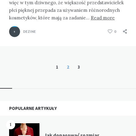
więc w tym dziwnego, że większość przedstawicielek
płci pięknej przepada za używaniem różnorodnych
kosmetyków, które mają za zadanie…
Read more
DEZINE
0
Stronicowanie
1
2
3
wpisów
Widgets
POPULARNE ARTYKUŁY
1
Jak dopasować rozmiar