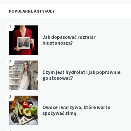
Widgets
POPULARNE ARTYKUŁY
1
Jak dopasować rozmiar
biustonosza?
2
Czym jest hydrolat i jak poprawnie
go stosować?
3
Owoce i warzywa, które warto
spożywać zimą