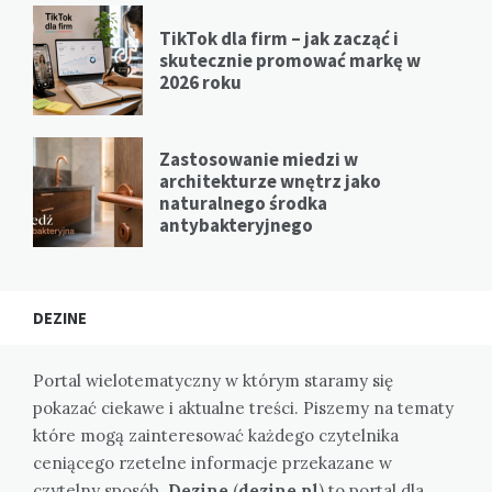
TikTok dla firm – jak zacząć i
skutecznie promować markę w
2026 roku
Zastosowanie miedzi w
architekturze wnętrz jako
naturalnego środka
antybakteryjnego
DEZINE
Portal wielotematyczny w którym staramy się
pokazać ciekawe i aktualne treści. Piszemy na tematy
które mogą zainteresować każdego czytelnika
ceniącego rzetelne informacje przekazane w
czytelny sposób.
Dezine
(
dezine.pl
) to portal dla