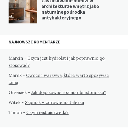
Zastosowanie miedzi w
architekturze wnętrz jako
naturalnego środka
antybakteryjnego
NAJNOWSZE KOMENTARZE
Marcin
-
Czym jest hydrolat i jak poprawnie go
stosować?
Marek
-
Owoce i warzywa, które warto spożywać
zimą
Grzesiek
-
Jak dopasować rozmiar biustonosza?
Witek
-
Szpinak – zdrowie na talerzu
Timon
-
Czym jest ajurweda?