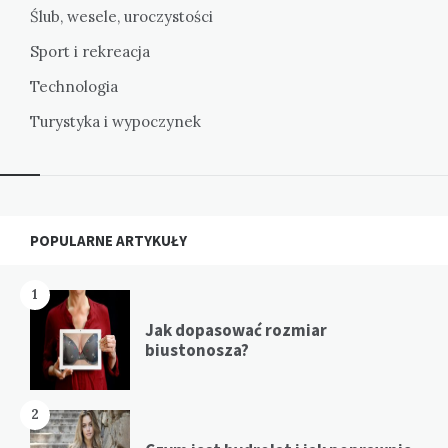
Ślub, wesele, uroczystości
Sport i rekreacja
Technologia
Turystyka i wypoczynek
Widgets
POPULARNE ARTYKUŁY
1
Jak dopasować rozmiar
biustonosza?
2