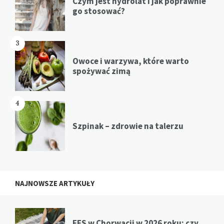
Czym jest hydrolat i jak poprawnie
go stosować?
3
Owoce i warzywa, które warto
spożywać zimą
4
Szpinak – zdrowie na talerzu
NAJNOWSZE ARTYKUŁY
EES w Chorwacji w 2026 roku: czy