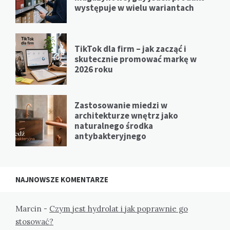
występuje w wielu wariantach
TikTok dla firm – jak zacząć i
skutecznie promować markę w
2026 roku
Zastosowanie miedzi w
architekturze wnętrz jako
naturalnego środka
antybakteryjnego
NAJNOWSZE KOMENTARZE
Marcin
-
Czym jest hydrolat i jak poprawnie go
stosować?