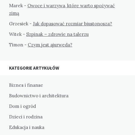
Marek
-
Owoce i warzywa, które warto spożywać
zimą
Grzesiek
-
Jak dopasować rozmiar biustonosza?
Witek
-
Szpinak – zdrowie na talerzu
Timon
-
Czym jest ajurweda?
KATEGORIE ARTYKUŁÓW
Biznes i finanse
Budownictwo i architektura
Dom i ogród
Dzieci i rodzina
Edukacja i nauka