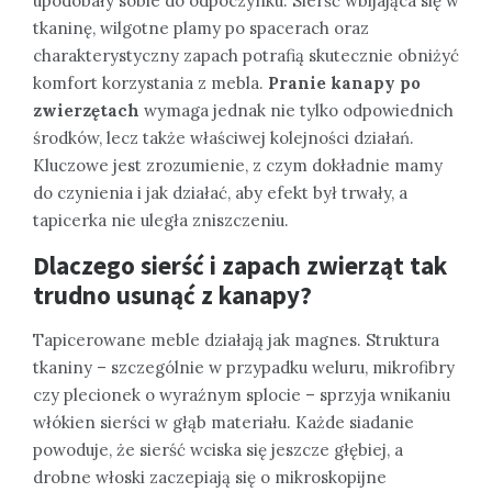
upodobały sobie do odpoczynku. Sierść wbijająca się w
tkaninę, wilgotne plamy po spacerach oraz
charakterystyczny zapach potrafią skutecznie obniżyć
komfort korzystania z mebla.
Pranie kanapy po
zwierzętach
wymaga jednak nie tylko odpowiednich
środków, lecz także właściwej kolejności działań.
Kluczowe jest zrozumienie, z czym dokładnie mamy
do czynienia i jak działać, aby efekt był trwały, a
tapicerka nie uległa zniszczeniu.
Dlaczego sierść i zapach zwierząt tak
trudno usunąć z kanapy?
Tapicerowane meble działają jak magnes. Struktura
tkaniny – szczególnie w przypadku weluru, mikrofibry
czy plecionek o wyraźnym splocie – sprzyja wnikaniu
włókien sierści w głąb materiału. Każde siadanie
powoduje, że sierść wciska się jeszcze głębiej, a
drobne włoski zaczepiają się o mikroskopijne