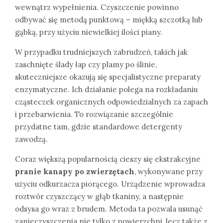
wewnątrz wypełnienia. Czyszczenie powinno
odbywać się metodą punktową – miękką szczotką lub
gąbką, przy użyciu niewielkiej ilości piany.
W przypadku trudniejszych zabrudzeń, takich jak
zaschnięte ślady łap czy plamy po ślinie,
skuteczniejsze okazują się specjalistyczne preparaty
enzymatyczne. Ich działanie polega na rozkładaniu
cząsteczek organicznych odpowiedzialnych za zapach
i przebarwienia. To rozwiązanie szczególnie
przydatne tam, gdzie standardowe detergenty
zawodzą.
Coraz większą popularnością cieszy się ekstrakcyjne
pranie kanapy po zwierzętach
, wykonywane przy
użyciu odkurzacza piorącego. Urządzenie wprowadza
roztwór czyszczący w głąb tkaniny, a następnie
odsysa go wraz z brudem. Metoda ta pozwala usunąć
zanieczyszczenia nie tylko z powierzchni, lecz także z