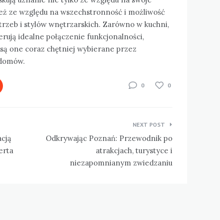
ież ze względu na wszechstronność i możliwość
zeb i stylów wnętrzarskich. Zarówno w kuchni,
ferują idealne połączenie funkcjonalności,
że są one coraz chętniej wybierane przez
 domów.
0
0
NEXT POST
acją
Odkrywając Poznań: Przewodnik po
erta
atrakcjach, turystyce i
niezapomnianym zwiedzaniu