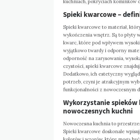
kuchniach, pokryciach kominków 
Spieki kwarcowe – defini
Spieki kwarcowe to materiał, któr
wykończenia wnętrz. Są to płyty 
kwarc, które pod wpływem wysokiej
wyjątkowo twardy i odporny materi
odporność na zarysowania, wysoką
czystości, spieki kwarcowe znajd
Dodatkowo, ich estetyczny wyglą
potrzeb, czyni je atrakcyjnym wy
funkcjonalności z nowoczesnym 
Wykorzystanie spieków
nowoczesnych kuchni
Nowoczesna kuchnia to przestrzeń,
Spieki kwarcowe doskonale wpisuj
kolorów i wzorów, które mogą być