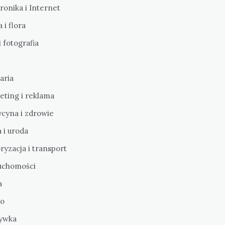
ronika i Internet
 i flora
i fotografia
aria
eting i reklama
cyna i zdrowie
 i uroda
yzacja i transport
uchomości
a
o
ywka