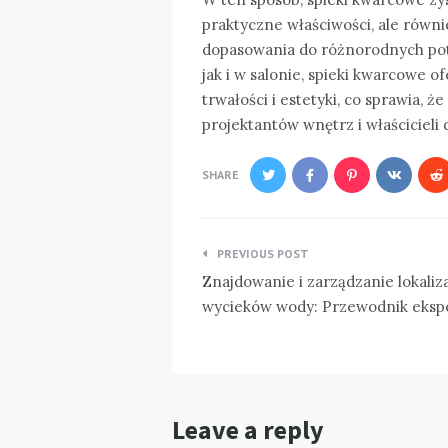
praktyczne właściwości, ale równ
dopasowania do różnorodnych potr
jak i w salonie, spieki kwarcowe o
trwałości i estetyki, co sprawia, 
projektantów wnętrz i właścicieli
SHARE
Nawigacja
PREVIOUS POST
wpisu
Znajdowanie i zarządzanie lokaliz
wycieków wody: Przewodnik eksp
Leave a reply