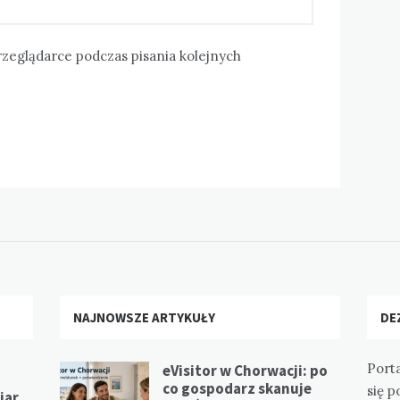
rzeglądarce podczas pisania kolejnych
NAJNOWSZE ARTYKUŁY
DE
Port
eVisitor w Chorwacji: po
co gospodarz skanuje
się p
iar