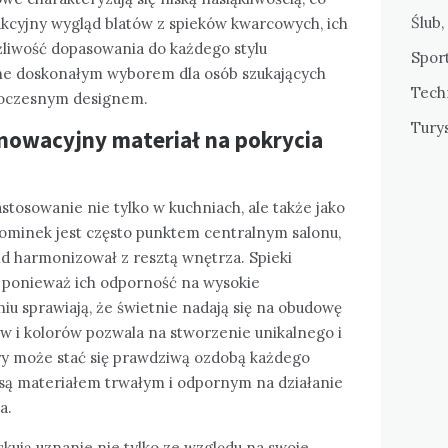
Ślub,
kcyjny wygląd blatów z spieków kwarcowych, ich
liwość dopasowania do każdego stylu
Sport
one doskonałym wyborem dla osób szukających
Tech
woczesnym designem.
Tury
nnowacyjny materiał na pokrycia
stosowanie nie tylko w kuchniach, ale także jako
ominek jest często punktem centralnym salonu,
ąd harmonizował z resztą wnętrza. Spieki
, ponieważ ich odporność na wysokie
iu sprawiają, że świetnie nadają się na obudowę
 i kolorów pozwala na stworzenie unikalnego i
ry może stać się prawdziwą ozdobą każdego
są materiałem trwałym i odpornym na działanie
a.
kują uznanie nie tylko ze względu na swoje