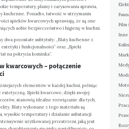
Elekt
okie temperatury, plamy i zarysowania sprawia,
ty kuchenne. Ponadto, łatwość w utrzymaniu
Fauna
wości spieków kwarcowych sprawiają, że są one
Film 
ących sobie bezpieczeństwo i higienę w kuchni.
Inne
my dwa pozostałe subtytuły: „Blaty kuchenne z
Kulin
stetyki i funkcjonalności” oraz „Spieki
ał na pokrycia kominka”.
Mark
ów kwarcowych – połączenie
Medy
ci
Moda
Motor
żniejszych elementów w każdej kuchni, pełniąc
że estetyczną. Spieki kwarcowe, dzięki swojej
Nier
wzorów, stanowią idealne rozwiązanie dla tych,
Prac
ekty. Blaty wykonane z tego materiału są
 wysokie temperatury i działanie substancji
Praw
ntensywnie użytkowanej przestrzeni, jaką jest
Rozr
we charakteryzują się niską nasiąkliwością, co