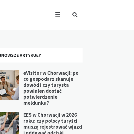
JNOWSZE ARTYKUŁY
eVisitor w Chorwacji: po
co gospodarz skanuje
dowód i czy turysta
powinien dostać
potwierdzenie
meldunku?
EES w Chorwacji w 2026
roku: czy polscy turyści
muszą rejestrować wjazd
i oddawać odciski