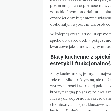
preferencji. Ich odporność na wys
że są idealnym materiałem na bla
czystości oraz higieniczne właści
doskonałym wyborem dla osób ceni
W kolejnej części artykułu opisze
spieków kwarcowych – połączenie e
kwarcowe jako innowacyjny materi
Blaty kuchenne z spiek
estetyki i funkcjonalnoś
Blaty kuchenne są jednym z najwa
rolę nie tylko praktyczną, ale tak
wytrzymałości i szerokiej palecie 
którzy pragną połączyć te dwa asp
niezwykle odporne na zarysowania,
chemicznych, co jest kluczowe w i
kuchnia. Dodatkowo, spieki kwarco