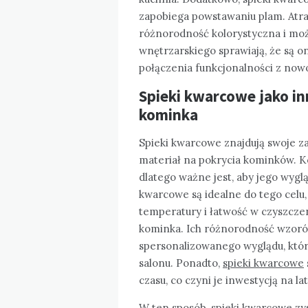
zapobiega powstawaniu plam. Atra
różnorodność kolorystyczna i moż
wnętrzarskiego sprawiają, że są 
połączenia funkcjonalności z no
Spieki kwarcowe jako i
kominka
Spieki kwarcowe znajdują swoje za
materiał na pokrycia kominków. K
dlatego ważne jest, aby jego wygl
kwarcowe są idealne do tego celu
temperatury i łatwość w czyszczen
kominka. Ich różnorodność wzorów
spersonalizowanego wyglądu, któ
salonu. Ponadto,
spieki kwarcowe
czasu, co czyni je inwestycją na lat
W ten sposób, spieki kwarcowe zys