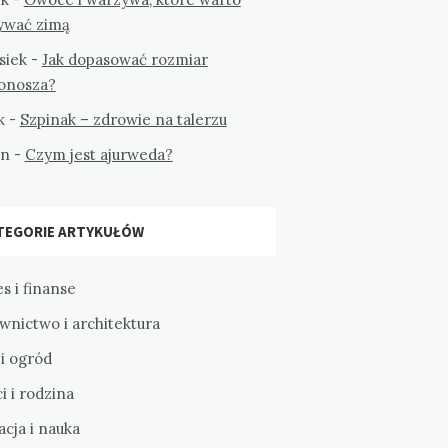
ywać zimą
siek
-
Jak dopasować rozmiar
tonosza?
k
-
Szpinak – zdrowie na talerzu
on
-
Czym jest ajurweda?
TEGORIE ARTYKUŁÓW
s i finanse
wnictwo i architektura
i ogród
i i rodzina
cja i nauka