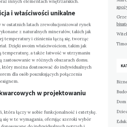
oraz innych elementach wnętrzarskich.
spoż
cja i właściwości unikalne
Grze
bius
y w ostatnich latach zrewolucjonizował rynek
wykonane z naturalnych minerałów, takich jak
Wite
 temperatury i ciśnienia łączą się, tworząc
Tim
ał. Dzięki swoim właściwościom, takim jak
 temperaturę, a także łatwość w utrzymaniu
ują zastosowanie w różnych obszarach domu.
KA
d, który można dostosować do indywidualnych
borem dla osób poszukujących połączenia
designem.
Bizne
 kwarcowych w projektowaniu
Budo
Dom 
Dziec
 która łączy w sobie funkcjonalność i estetykę.
ą się w te wymagania, oferując szeroki wybór
Eduka
 dopasowane do indywidualnych potrzeb i