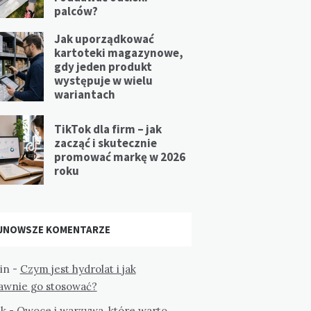
palców?
Jak uporządkować
kartoteki magazynowe,
gdy jeden produkt
występuje w wielu
wariantach
TikTok dla firm – jak
zacząć i skutecznie
promować markę w 2026
roku
JNOWSZE KOMENTARZE
in
-
Czym jest hydrolat i jak
awnie go stosować?
k
-
Owoce i warzywa, które warto