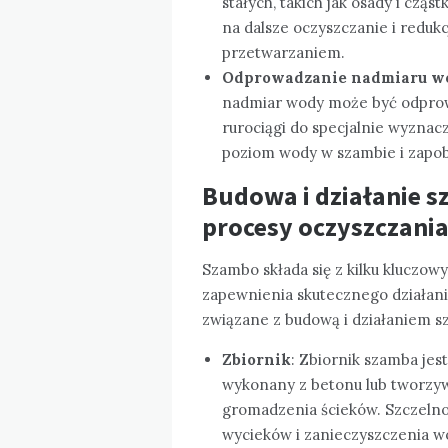
stałych, takich jak osady i czą
na dalsze oczyszczanie i redukc
przetwarzaniem.
Odprowadzanie nadmiaru w
nadmiar wody może być odprowa
rurociągi do specjalnie wyzna
poziom wody w szambie i zapob
Budowa i działanie s
procesy oczyszczani
Szambo składa się z kilku kluczow
zapewnienia skutecznego działani
związane z budową i działaniem s
Zbiornik
: Zbiornik szamba je
wykonany z betonu lub tworzy
gromadzenia ścieków. Szczelnoś
wycieków i zanieczyszczenia w