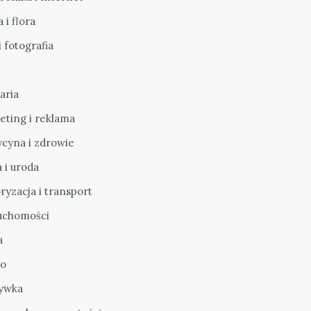
 i flora
i fotografia
aria
eting i reklama
cyna i zdrowie
 i uroda
yzacja i transport
uchomości
a
o
ywka