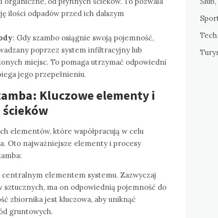
stki organiczne, od płynnych ścieków. To pozwala
Ślub,
ję ilości odpadów przed ich dalszym
Sport
Tech
ody
: Gdy szambo osiągnie swoją pojemność,
dzany poprzez system infiltracyjny lub
Tury
czonych miejsc. To pomaga utrzymać odpowiedni
iega jego przepełnieniu.
zamba: Kluczowe elementy i
a ścieków
ych elementów, które współpracują w celu
a. Oto najważniejsze elementy i procesy
zamba:
st centralnym elementem systemu. Zazwyczaj
w sztucznych, ma on odpowiednią pojemność do
ć zbiornika jest kluczowa, aby uniknąć
ód gruntowych.