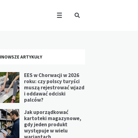
JNOWSZE ARTYKUŁY
EES w Chorwacji w 2026
roku: czy polscy turyści
muszą rejestrować wjazd
i oddawać odciski
palców?
Jak uporządkować
kartoteki magazynowe,
gdy jeden produkt
występuje w wielu
wariantach