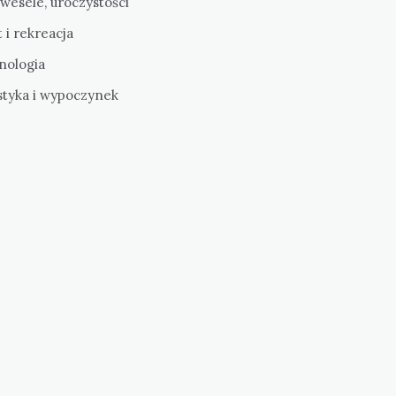
 wesele, uroczystości
 i rekreacja
nologia
styka i wypoczynek