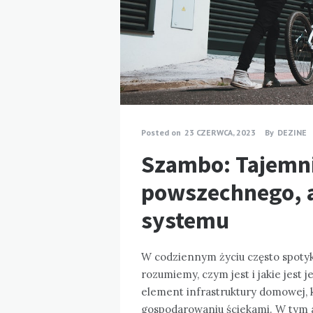
Posted on
23 CZERWCA, 2023
By
DEZINE
Szambo: Tajemni
powszechnego, a
systemu
W codziennym życiu często spotyk
rozumiemy, czym jest i jakie jest
element infrastruktury domowej, 
gospodarowaniu ściekami. W tym 