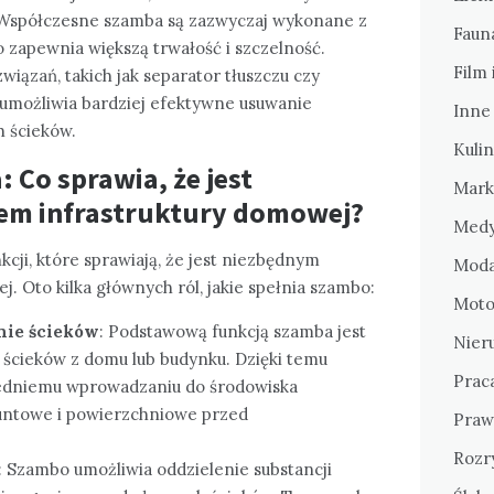
Współczesne szamba są zazwyczaj wykonane z
Fauna
 zapewnia większą trwałość i szczelność.
Film 
ązań, takich jak separator tłuszczu czy
umożliwia bardziej efektywne usuwanie
Inne
 ścieków.
Kulin
: Co sprawia, że jest
Mark
em infrastruktury domowej?
Medy
kcji, które sprawiają, że jest niezbędnym
Moda
 Oto kilka głównych ról, jakie spełnia szambo:
Motor
ie ścieków
: Podstawową funkcją szamba jest
Nier
ścieków z domu lub budynku. Dzięki temu
Prac
edniemu wprowadzaniu do środowiska
untowe i powierzchniowe przed
Praw
Rozr
: Szambo umożliwia oddzielenie substancji