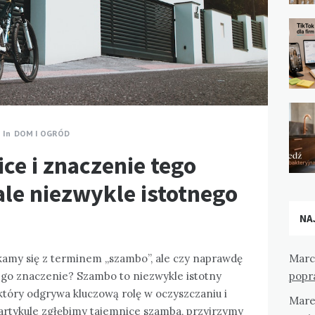
In
DOM I OGRÓD
ce i znaczenie tego
le niezwykle istotnego
NA
amy się z terminem „szambo”, ale czy naprawdę
Marc
 jego znaczenie? Szambo to niezwykle istotny
popr
który odgrywa kluczową rolę w oczyszczaniu i
Mare
artykule zgłębimy tajemnice szamba, przyjrzymy