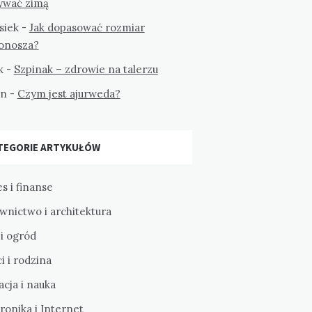
ywać zimą
siek
-
Jak dopasować rozmiar
tonosza?
k
-
Szpinak – zdrowie na talerzu
on
-
Czym jest ajurweda?
TEGORIE ARTYKUŁÓW
s i finanse
wnictwo i architektura
i ogród
i i rodzina
cja i nauka
ronika i Internet