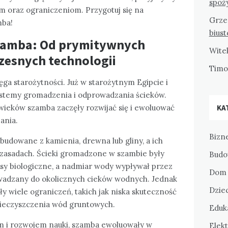
spoż
om oraz ograniczeniom. Przygotuj się na
Grze
mba!
bius
 szamba: Od prymitywnych
Wite
zesnych technologii
Tim
ęga starożytności. Już w starożytnym Egipcie i
stemy gromadzenia i odprowadzania ścieków.
 wieków szamba zaczęły rozwijać się i ewoluować
KA
ania.
Bizne
budowane z kamienia, drewna lub gliny, a ich
h zasadach. Ścieki gromadzone w szambie były
Budo
sy biologiczne, a nadmiar wody wypływał przez
Dom 
rowadzany do okolicznych cieków wodnych. Jednak
Dziec
y wiele ograniczeń, takich jak niska skuteczność
nieczyszczenia wód gruntowych.
Eduka
 i rozwojem nauki, szamba ewoluowały w
Elekt