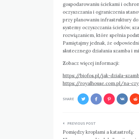
gospodarowaniu ściekami i ochron
oczyszczania i ograniczenia stano
przy planowaniu infrastruktury d
systemy oczyszczania ścieków, s
rozwiązaniem, które spełnia pods
Pamiętajmy jednak, że odpowiednia
skutecznego działania szamba i mi
Zobacz więcej informacji:
https://biofos.pl/jak-dziala-szam
https://royalhouse.com.pl/na-c
SHARE
Nawigacja
PREVIOUS POST
wpisu
Pomiędzy kroplami a katastrofą: