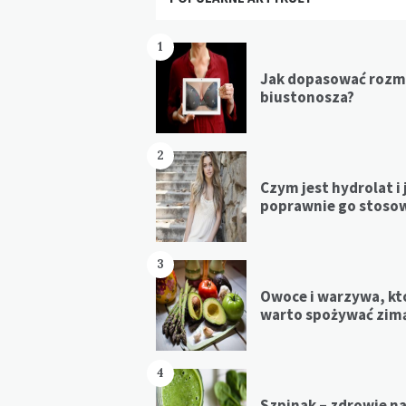
1
Jak dopasować rozm
biustonosza?
2
Czym jest hydrolat i 
poprawnie go stoso
3
Owoce i warzywa, kt
warto spożywać zim
4
Szpinak – zdrowie n