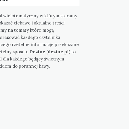
al wielotematyczny w którym staramy
okazać ciekawe i aktualne treści.
emy na tematy które mogą
teresować każdego czytelnika
ącego rzetelne informacje przekazane
ytelny sposób.
Dezine
(
dezine.pl
) to
al dla każdego będący świetnym
tkiem do porannej kawy.