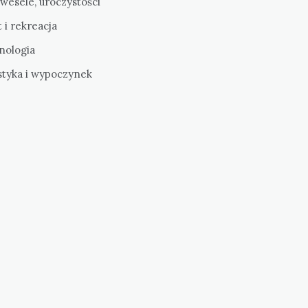
 wesele, uroczystości
 i rekreacja
nologia
styka i wypoczynek