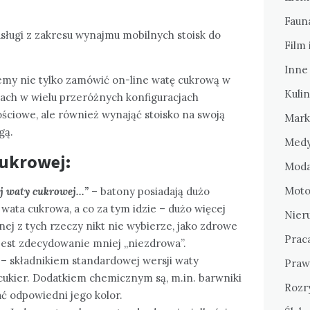
Fauna
 usługi z zakresu wynajmu mobilnych stoisk do
Film 
Inne
y nie tylko zamówić on-line watę cukrową w
Kulin
ach w wielu przeróżnych konfiguracjach
ściowe, ale również wynająć stoisko na swoją
Mark
gą.
Medy
cukrowej:
Moda
Motor
tej waty cukrowej…”
– batony posiadają dużo
wata cukrowa, a co za tym idzie – dużo więcej
Nier
dnej z tych rzeczy nikt nie wybierze, jako zdrowe
Prac
jest zdecydowanie mniej „niezdrowa”.
– składnikiem standardowej wersji waty
Praw
 cukier. Dodatkiem chemicznym są, m.in. barwniki
Rozr
ć odpowiedni jego kolor.