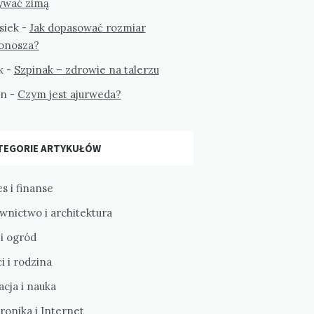
ywać zimą
siek
-
Jak dopasować rozmiar
tonosza?
k
-
Szpinak – zdrowie na talerzu
on
-
Czym jest ajurweda?
TEGORIE ARTYKUŁÓW
s i finanse
wnictwo i architektura
i ogród
i i rodzina
cja i nauka
ronika i Internet