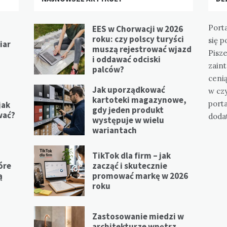
Port
EES w Chorwacji w 2026
roku: czy polscy turyści
się p
iar
muszą rejestrować wjazd
Pisz
i oddawać odciski
zain
palców?
ceni
Jak uporządkować
w cz
kartoteki magazynowe,
port
jak
gdy jeden produkt
wać?
doda
występuje w wielu
wariantach
TikTok dla firm – jak
óre
zacząć i skutecznie
ą
promować markę w 2026
roku
Zastosowanie miedzi w
a
architekturze wnętrz