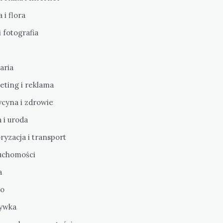
 i flora
i fotografia
aria
eting i reklama
cyna i zdrowie
 i uroda
yzacja i transport
uchomości
a
o
ywka