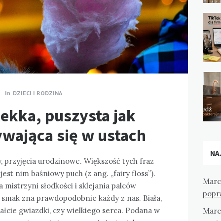
In
DZIECI I RODZINA
ekka, puszysta jak
ywająca się w ustach
NA
, przyjęcia urodzinowe. Większość tych fraz
est nim baśniowy puch (z ang. „fairy floss”).
Marc
mistrzyni słodkości i sklejania palców
popr
ej smak zna prawdopodobnie każdy z nas. Biała,
ałcie gwiazdki, czy wielkiego serca. Podana w
Mare