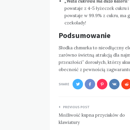
„
Wata cukrowa ma dużo kalorii”
powstaje z 4-5 łyżeczek cukru i
powstaje w 99.9% z cukru, ma g
czekolady!
Podsumowanie
Słodka chmurka to nieodłączny ele
zarówno świetną atrakcją dla naj
przeszłości” dorosłych, którzy sk
obecność z pewnością zagwarantu
SHARE
Nawigacja
PREVIOUS POST
wpisu
Możliwość kupna przycisków do
klawiatury