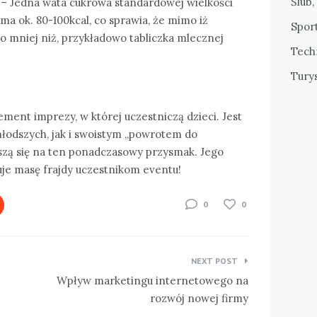
Ślub,
– Jedna wata cukrowa standardowej wielkości
 ma ok. 80-100kcal, co sprawia, że mimo iż
Sport
o mniej niż, przykładowo tabliczka mlecznej
Tech
Tury
ment imprezy, w której uczestniczą dzieci. Jest
młodszych, jak i swoistym „powrotem do
uszą się na ten ponadczasowy przysmak. Jego
je masę frajdy uczestnikom eventu!
0
0
NEXT POST
Wpływ marketingu internetowego na
rozwój nowej firmy