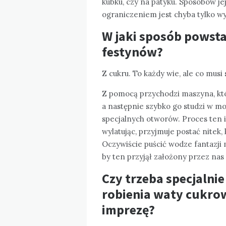
kubku, czy na patyku. Sposobów je
ograniczeniem jest chyba tylko w
W jaki sposób powst
festynów?
Z cukru. To każdy wie, ale co musi 
Z pomocą przychodzi maszyna, któ
a następnie szybko go studzi w mo
specjalnych otworów. Proces ten 
wylatując, przyjmuje postać nitek
Oczywiście puścić wodze fantazji
by ten przyjął założony przez nas 
Czy trzeba specjaln
robienia waty cukrow
imprezę?