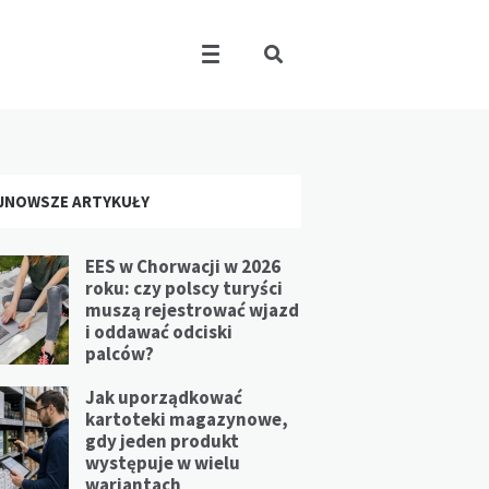
JNOWSZE ARTYKUŁY
EES w Chorwacji w 2026
roku: czy polscy turyści
muszą rejestrować wjazd
i oddawać odciski
palców?
Jak uporządkować
kartoteki magazynowe,
gdy jeden produkt
występuje w wielu
wariantach