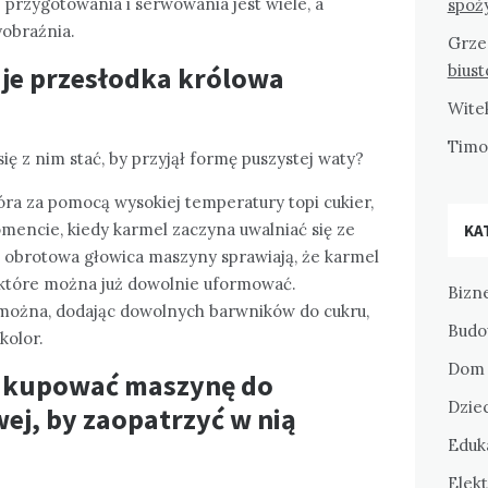
j przygotowania i serwowania jest wiele, a
spoż
yobraźnia.
Grze
aje przesłodka królowa
bius
Wite
Tim
się z nim stać, by przyjął formę puszystej waty?
ra za pomocą wysokiej temperatury topi cukier,
mencie, kiedy karmel zaczyna uwalniać się ze
KA
i obrotowa głowica maszyny sprawiają, że karmel
, które można już dowolnie uformować.
Bizne
 można, dodając dowolnych barwników do cukru,
Budo
kolor.
Dom 
ie kupować maszynę do
Dziec
ej, by zaopatrzyć w nią
Eduka
Elekt