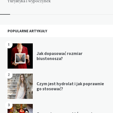
Turystyka i wypoczynek
Widgets
POPULARNE ARTYKUŁY
1
Jak dopasować rozmiar
biustonosza?
2
Czym jest hydrolat i jak poprawnie
go stosować?
3