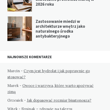
2026 roku
Zastosowanie miedzi w
architekturze wnętrz jako
naturalnego środka
antybakteryjnego
NAJNOWSZE KOMENTARZE
Marcin
-
Czym jest hydrolat i jak poprawnie go
stosować?
Marek
-
Owoce i warzywa, które warto spożywać
zimą
Grzesiek
-
Jak dopasować rozmiar biustonosza?
Witek
-
Szpinak – zdrowie na talerzu