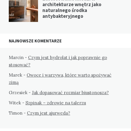
architekturze wnętrz jako
naturalnego środka
antybakteryjnego
NAJNOWSZE KOMENTARZE
Marcin
-
Czym jest hydrolat i jak poprawnie go
stosować?
Marek
-
Owoce i warzywa, które warto spożywać
zimą
Grzesiek
-
Jak dopasować rozmiar biustonosza?
Witek
-
Szpinak – zdrowie na talerzu
Timon
-
Czym jest ajurweda?