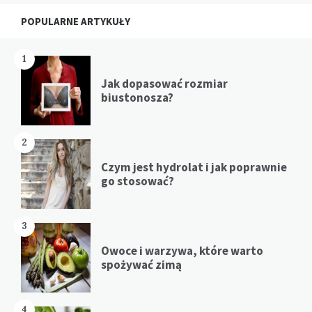
Widgets
POPULARNE ARTYKUŁY
1
Jak dopasować rozmiar
biustonosza?
2
Czym jest hydrolat i jak poprawnie
go stosować?
3
Owoce i warzywa, które warto
spożywać zimą
4