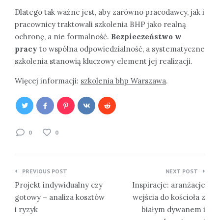
Dlatego tak ważne jest, aby zarówno pracodawcy, jak i
pracownicy traktowali szkolenia BHP jako realną
ochronę, a nie formalność.
Bezpieczeństwo w
pracy
to wspólna odpowiedzialność, a systematyczne
szkolenia stanowią kluczowy element jej realizacji.
Więcej informacji:
szkolenia bhp Warszawa
.
0
0
Nawigacja
PREVIOUS POST
NEXT POST
wpisu
Projekt indywidualny czy
Inspiracje: aranżacje
gotowy – analiza kosztów
wejścia do kościoła z
i ryzyk
białym dywanem i