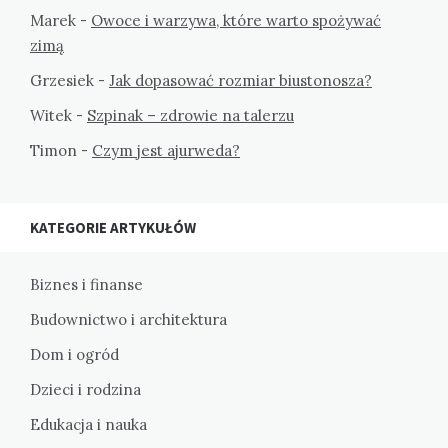
Marek
-
Owoce i warzywa, które warto spożywać
zimą
Grzesiek
-
Jak dopasować rozmiar biustonosza?
Witek
-
Szpinak – zdrowie na talerzu
Timon
-
Czym jest ajurweda?
KATEGORIE ARTYKUŁÓW
Biznes i finanse
Budownictwo i architektura
Dom i ogród
Dzieci i rodzina
Edukacja i nauka