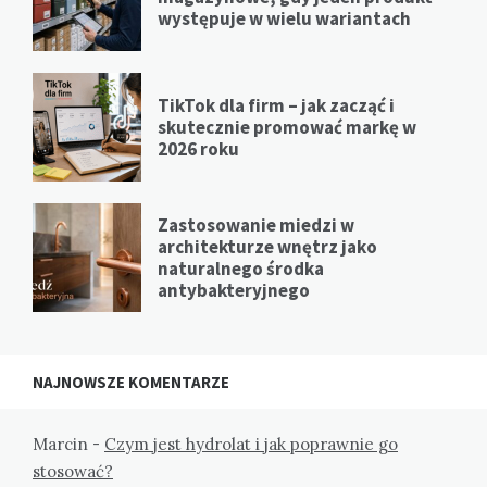
występuje w wielu wariantach
TikTok dla firm – jak zacząć i
skutecznie promować markę w
2026 roku
Zastosowanie miedzi w
architekturze wnętrz jako
naturalnego środka
antybakteryjnego
NAJNOWSZE KOMENTARZE
Marcin
-
Czym jest hydrolat i jak poprawnie go
stosować?