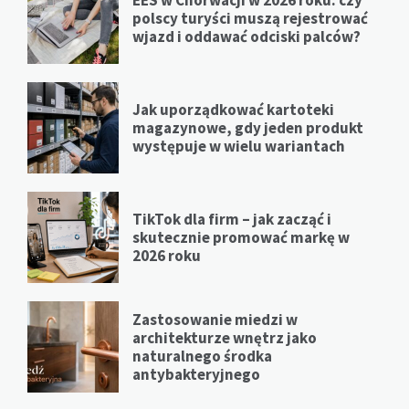
EES w Chorwacji w 2026 roku: czy
polscy turyści muszą rejestrować
wjazd i oddawać odciski palców?
Jak uporządkować kartoteki
magazynowe, gdy jeden produkt
występuje w wielu wariantach
TikTok dla firm – jak zacząć i
skutecznie promować markę w
2026 roku
Zastosowanie miedzi w
architekturze wnętrz jako
naturalnego środka
antybakteryjnego