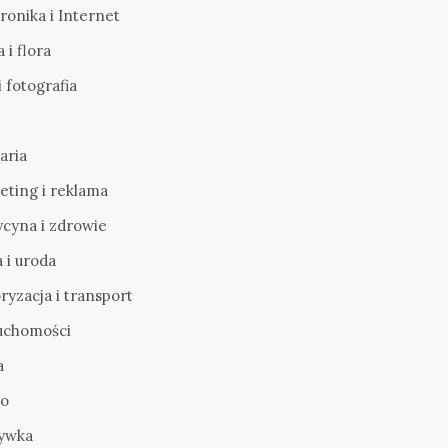
ronika i Internet
 i flora
i fotografia
aria
eting i reklama
cyna i zdrowie
 i uroda
yzacja i transport
uchomości
a
o
ywka