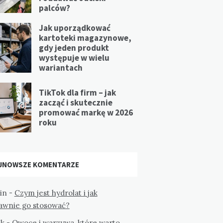
palców?
Jak uporządkować
kartoteki magazynowe,
gdy jeden produkt
występuje w wielu
wariantach
TikTok dla firm – jak
zacząć i skutecznie
promować markę w 2026
roku
JNOWSZE KOMENTARZE
in
-
Czym jest hydrolat i jak
awnie go stosować?
k
-
Owoce i warzywa, które warto