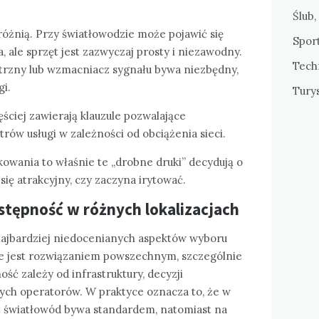
Ślub,
óżnią. Przy światłowodzie może pojawić się
Sport
, ale sprzęt jest zazwyczaj prosty i niezawodny.
Tech
rzny lub wzmacniacz sygnału bywa niezbędny,
gi.
Tury
ciej zawierają klauzule pozwalające
ów usługi w zależności od obciążenia sieci.
kowania to właśnie te „drobne druki” decydują o
ię atrakcyjny, czy zaczyna irytować.
stępność w różnych lokalizacjach
najbardziej niedocenianych aspektów wyboru
e jest rozwiązaniem powszechnym, szczególnie
ść zależy od infrastruktury, decyzji
ych operatorów. W praktyce oznacza to, że w
t światłowód bywa standardem, natomiast na