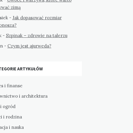
ywać zimą
siek
-
Jak dopasować rozmiar
tonosza?
k
-
Szpinak – zdrowie na talerzu
on
-
Czym jest ajurweda?
TEGORIE ARTYKUŁÓW
s i finanse
wnictwo i architektura
i ogród
i i rodzina
cja i nauka