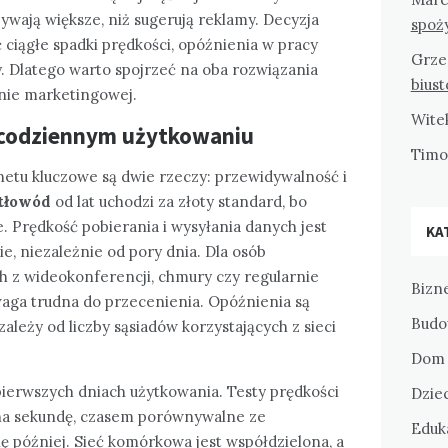
bywają większe, niż sugerują reklamy. Decyzja
spoż
ciągłe spadki prędkości, opóźnienia w pracy
Grze
. Dlatego warto spojrzeć na oba rozwiązania
bius
 nie marketingowej.
Wite
w codziennym użytkowaniu
Tim
etu kluczowe są dwie rzeczy: przewidywalność i
tłowód
od lat uchodzi za złoty standard, bo
e. Prędkość pobierania i wysyłania danych jest
KA
, niezależnie od pory dnia. Dla osób
ch z wideokonferencji, chmury czy regularnie
Bizne
ewaga trudna do przecenienia. Opóźnienia są
Budo
zależy od liczby sąsiadów korzystających z sieci
Dom 
pierwszych dniach użytkowania. Testy prędkości
Dziec
 na sekundę, czasem porównywalne ze
Eduka
ę później. Sieć komórkowa jest współdzielona, a