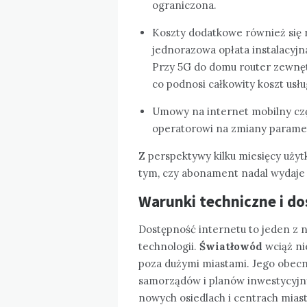
ograniczona.
Koszty dodatkowe również się r
jednorazowa opłata instalacyjna
Przy 5G do domu router zewnęt
co podnosi całkowity koszt usłu
Umowy na internet mobilny częś
operatorowi na zmiany parametr
Z perspektywy kilku miesięcy użyt
tym, czy abonament nadal wydaje s
Warunki techniczne i do
Dostępność internetu to jeden z 
technologii.
Światłowód
wciąż ni
poza dużymi miastami. Jego obecno
samorządów i planów inwestycyjn
nowych osiedlach i centrach mias