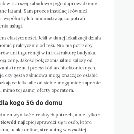
 lub w starszej zabudowie jego doprowadzenie
ne latami. Sam proces instalacji również
 wspólnoty lub administracji, co potrafi
nia usługi.
elastyczności. Jeśli w danej lokalizacji działa
homić praktycznie od ręki. Nie ma potrzeby
rów ani ingerencji w infrastrukturę budynku.
ją cenę. Jakość połączenia silnie zależy od
owania terenu i przeszkód architektonicznych.
je czy gęsta zabudowa mogą znacząco osłabić
zkające kilka ulic od siebie mogą mieć zupełnie
u
, mimo tej samej oferty operatora.
 dla kogo 5G do domu
nien wynikać z realnych potrzeb, a nie tylko z
tłowód
najlepiej sprawdzi się u osób, które
lna, nauka online, streaming w wysokiej