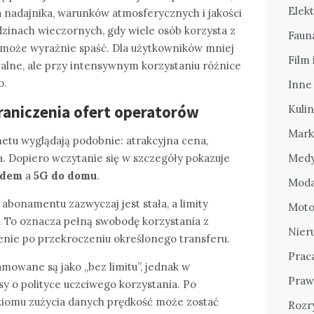
Elekt
a nadajnika, warunków atmosferycznych i jakości
inach wieczornych, gdy wiele osób korzysta z
Fauna
 może wyraźnie spaść. Dla użytkowników mniej
Film 
lne, ale przy intensywnym korzystaniu różnice
o.
Inne
raniczenia ofert operatorów
Kulin
Mark
netu wyglądają podobnie: atrakcyjna cena,
. Dopiero wczytanie się w szczegóły pokazuje
Medy
odem
a
5G do domu
.
Moda
bonamentu zazwyczaj jest stała, a limity
Motor
ą. To oznacza pełną swobodę korzystania z
Nier
enie po przekroczeniu określonego transferu.
Prac
mowane są jako „bez limitu”, jednak w
Praw
sy o polityce uczciwego korzystania. Po
ziomu zużycia danych prędkość może zostać
Rozr