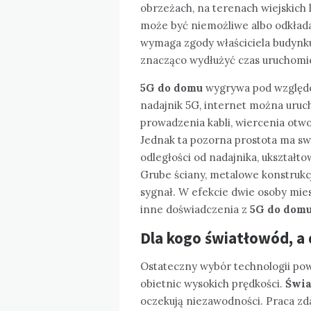
obrzeżach, na terenach wiejskich
może być niemożliwe albo odkłada
wymaga zgody właściciela budynku,
znacząco wydłużyć czas uruchomie
5G do domu
wygrywa pod względem 
nadajnik 5G, internet można uruc
prowadzenia kabli, wiercenia otwo
Jednak ta pozorna prostota ma swo
odległości od nadajnika, ukształt
Grube ściany, metalowe konstrukc
sygnał. W efekcie dwie osoby mies
inne doświadczenia z
5G do dom
Dla kogo światłowód, a
Ostateczny wybór technologii powi
obietnic wysokich prędkości.
Świa
oczekują niezawodności. Praca zda