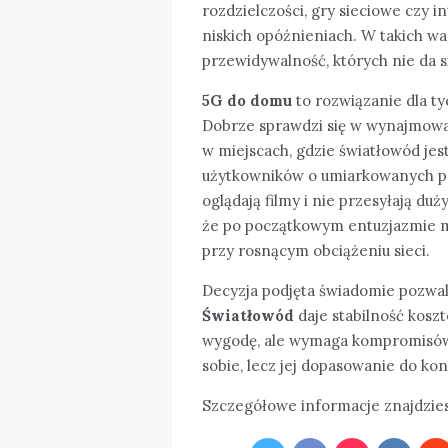
rozdzielczości, gry sieciowe czy 
niskich opóźnieniach. W takich w
przewidywalność, których nie da s
5G do domu
to rozwiązanie dla tyc
Dobrze sprawdzi się w wynajmow
w miejscach, gdzie światłowód jes
użytkowników o umiarkowanych pot
oglądają filmy i nie przesyłają duż
że po początkowym entuzjazmie mo
przy rosnącym obciążeniu sieci.
Decyzja podjęta świadomie pozwal
Światłowód
daje stabilność kosz
wygodę, ale wymaga kompromisów. 
sobie, lecz jej dopasowanie do kon
Szczegółowe informacje znajdzies