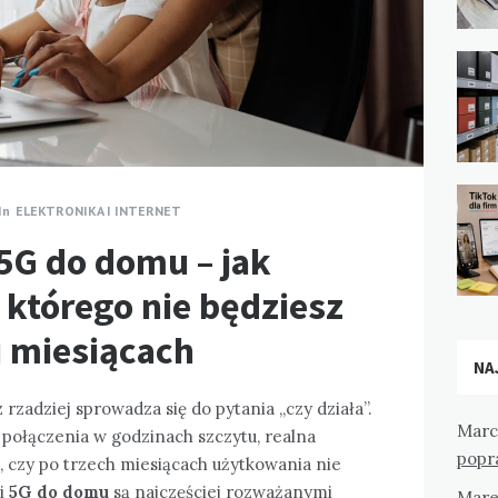
In
ELEKTRONIKA I INTERNET
5G do domu – jak
 którego nie będziesz
u miesiącach
NA
adziej sprowadza się do pytania „czy działa”.
Marc
ść połączenia w godzinach szczytu, realna
popr
, czy po trzech miesiącach użytkowania nie
i
5G do domu
są najczęściej rozważanymi
Mare