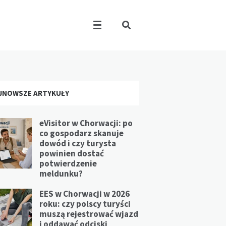
JNOWSZE ARTYKUŁY
eVisitor w Chorwacji: po
co gospodarz skanuje
dowód i czy turysta
powinien dostać
potwierdzenie
meldunku?
EES w Chorwacji w 2026
roku: czy polscy turyści
muszą rejestrować wjazd
i oddawać odciski