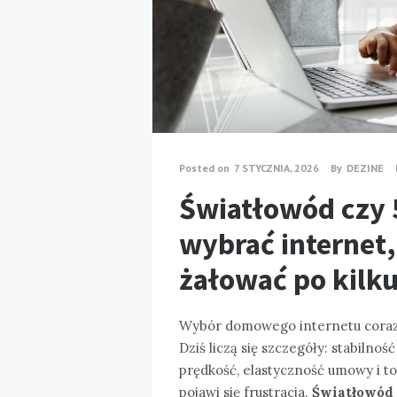
Posted on
7 STYCZNIA, 2026
By
DEZINE
Światłowód czy 
wybrać internet,
żałować po kilk
Wybór domowego internetu coraz rz
Dziś liczą się szczegóły: stabilno
prędkość, elastyczność umowy i to
pojawi się frustracja.
Światłowód