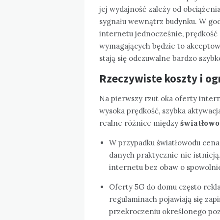
jej wydajność zależy od obciążeni
sygnału wewnątrz budynku. W godz
internetu jednocześnie, prędkość
wymagających będzie to akceptowa
stają się odczuwalne bardzo szybk
Rzeczywiste koszty i og
Na pierwszy rzut oka oferty inter
wysoka prędkość, szybka aktywacja
realne różnice między
światłow
W przypadku światłowodu cena a
danych praktycznie nie istniej
internetu bez obaw o spowolni
Oferty 5G do domu często rekla
regulaminach pojawiają się zapi
przekroczeniu określonego po