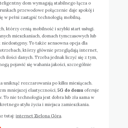
inteligentny dom wymagają stabilnego łącza o
arunkach przewodowe połączenie daje spokój i
ię w pełni zastąpić technologią mobilną.
h, którzy cenią mobilność i szybki start usługi.
anych mieszkaniach, domach tymczasowych lub
t niedostępny. To także sensowna opcja dla
rzebach, którzy głównie przeglądają internet,
ych ilości danych. Trzeba jednak liczyć się z tym,
gą pojawić się wahania jakości, szczególnie
a uniknąć rozczarowania po kilku miesiącach.
tem mniejszej elastyczności,
5G do domu
oferuje
To nie technologia jest dobra lub zła sama w
kretnego stylu życia i miejsca zamieszkania.
z tutaj:
internet Zielona Góra
.