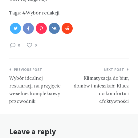
Tags:
Wybór redakcji
0
0
Nawigacja
PREVIOUS POST
NEXT POST
wpisu
Wybór idealnej
Klimatyzacja do biur,
restauracji na przyjęcie
domów i mieszkań: Klucz
weselne: kompleksowy
do komfortu i
przewodnik
efektywności
Leave a reply