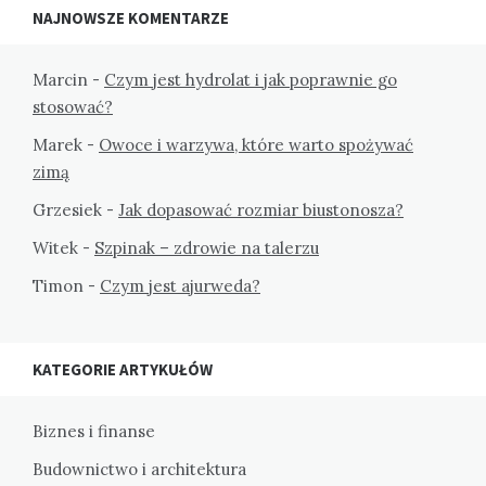
NAJNOWSZE KOMENTARZE
Marcin
-
Czym jest hydrolat i jak poprawnie go
stosować?
Marek
-
Owoce i warzywa, które warto spożywać
zimą
Grzesiek
-
Jak dopasować rozmiar biustonosza?
Witek
-
Szpinak – zdrowie na talerzu
Timon
-
Czym jest ajurweda?
KATEGORIE ARTYKUŁÓW
Biznes i finanse
Budownictwo i architektura