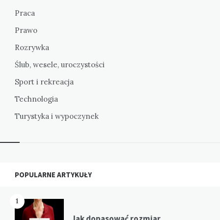
Praca
Prawo
Rozrywka
Ślub, wesele, uroczystości
Sport i rekreacja
Technologia
Turystyka i wypoczynek
Widgets
POPULARNE ARTYKUŁY
1
Jak dopasować rozmiar