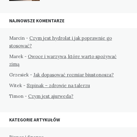
NAJNOWSZE KOMENTARZE
Marcin
-
Czym jest hydrolat i jak poprawnie go
stosować?
Marek
-
Owoce i warzywa, które warto spożywać
zimą
Grzesiek
-
Jak dopasować rozmiar biustonosza?
Witek
-
Szpinak – zdrowie na talerzu
Timon
-
Czym jest ajurweda?
KATEGORIE ARTYKUŁÓW