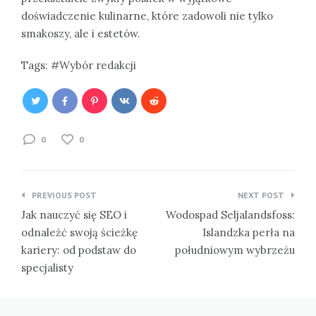
doświadczenie kulinarne, które zadowoli nie tylko
smakoszy, ale i estetów.
Tags:
Wybór redakcji
0
0
Nawigacja
PREVIOUS POST
NEXT POST
wpisu
Jak nauczyć się SEO i
Wodospad Seljalandsfoss:
odnaleźć swoją ścieżkę
Islandzka perła na
kariery: od podstaw do
południowym wybrzeżu
specjalisty