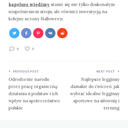
kapelusz wiedźmy
stanie się nie tylko doskonałym
uzupełnieniem stroju, ale również inwestycją na
kolejne sezony Halloween.
0
0
Nawigacja
PREVIOUS POST
NEXT POST
wpisu
Odrodzenie narodu
Najlepsze legginsy
przez pracę organiczną:
damskie do ćwiczeń: jak
działania u podstaw i ich
wybrać idealne legginsy
wpływ na społeczeństwo
sportowe na siłownię i
polskie
trening