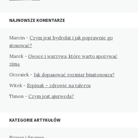
NAJNOWSZE KOMENTARZE
Marcin
-
Czym jest hydrolat i jak poprawnie go
stosować?
Marek
-
Owoce i warzywa, które warto spożywać
zimą
Grzesiek
-
Jak dopasować rozmiar biustonosza?
Witek
-
Szpinak – zdrowie na talerzu
Timon
-
Czym jest ajurweda?
KATEGORIE ARTYKUŁÓW
Biznes i finanse