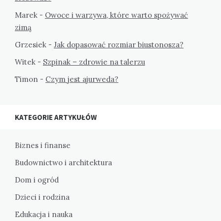
Marek
-
Owoce i warzywa, które warto spożywać
zimą
Grzesiek
-
Jak dopasować rozmiar biustonosza?
Witek
-
Szpinak – zdrowie na talerzu
Timon
-
Czym jest ajurweda?
KATEGORIE ARTYKUŁÓW
Biznes i finanse
Budownictwo i architektura
Dom i ogród
Dzieci i rodzina
Edukacja i nauka