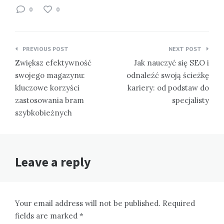
0
0
Nawigacja
PREVIOUS POST
NEXT POST
wpisu
Zwiększ efektywność
Jak nauczyć się SEO i
swojego magazynu:
odnaleźć swoją ścieżkę
kluczowe korzyści
kariery: od podstaw do
zastosowania bram
specjalisty
szybkobieżnych
Leave a reply
Your email address will not be published. Required
fields are marked *