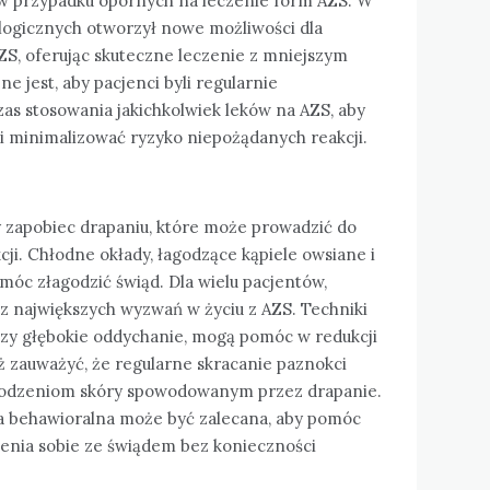
 w przypadku opornych na leczenie form AZS. W
iologicznych otworzył nowe możliwości dla
ZS, oferując skuteczne leczenie z mniejszym
 jest, aby pacjenci byli regularnie
as stosowania jakichkolwiek leków na AZS, aby
 minimalizować ryzyko niepożądanych reakcji.
y zapobiec drapaniu, które może prowadzić do
cji. Chłodne okłady, łagodzące kąpiele owsiane i
óc złagodzić świąd. Dla wielu pacjentów,
z największych wyzwań w życiu z AZS. Techniki
 czy głębokie oddychanie, mogą pomóc w redukcji
 zauważyć, że regularne skracanie paznokci
odzeniom skóry spowodowanym przez drapanie.
a behawioralna może być zalecana, aby pomóc
zenia sobie ze świądem bez konieczności