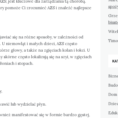
AZS, jest kluczowe dla zarządzania tą chorobą.
spoż
ry pomoże Ci zrozumieć AZS i znaleźć najlepsze
Grze
bius
Wite
awiać się na różne sposoby, w zależności od
Tim
. U niemowląt i małych dzieci, AZS często
kórze głowy, a także na zgięciach kolan i łokci. U
y skórne często lokalizują się na szyi, w zgięciach
KA
łoniach i stopach.
Bizne
Budo
y,
Dom 
Dziec
wawić lub wydzielać płyn.
Eduka
nież manifestować się w formie bardzo gęstej,