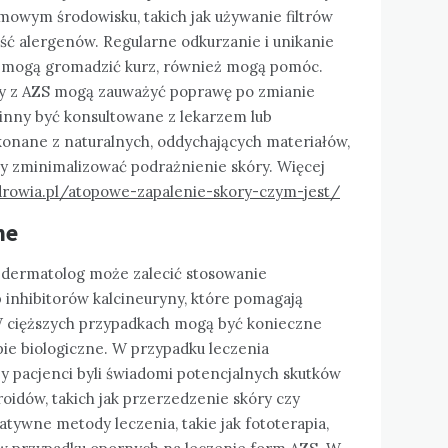
wym środowisku, takich jak używanie filtrów
ść alergenów. Regularne odkurzanie i unikanie
e mogą gromadzić kurz, również mogą pomóc.
by z AZS mogą zauważyć poprawę po zmianie
winny być konsultowane z lekarzem lub
konane z naturalnych, oddychających materiałów,
aby zminimalizować podrażnienie skóry. Więcej
drowia.pl/atopowe-zapalenie-skory-czym-jest/
ne
 dermatolog może zalecić stosowanie
 inhibitorów kalcineuryny, które pomagają
 W cięższych przypadkach mogą być konieczne
pie biologiczne. W przypadku leczenia
y pacjenci byli świadomi potencjalnych skutków
oidów, takich jak przerzedzenie skóry czy
atywne metody leczenia, takie jak fototerapia,