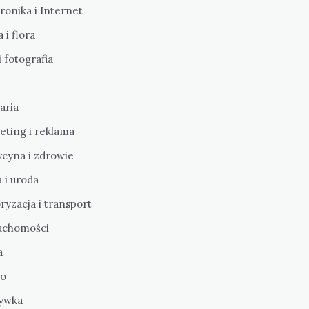
ronika i Internet
 i flora
i fotografia
aria
eting i reklama
cyna i zdrowie
 i uroda
yzacja i transport
uchomości
a
o
ywka