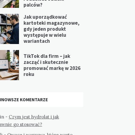
palców?
Jak uporządkować
kartoteki magazynowe,
gdy jeden produkt
występuje w wielu
wariantach
TikTok dla firm – jak
zacząć i skutecznie
promować markę w 2026
roku
JNOWSZE KOMENTARZE
in
-
Czym jest hydrolat i jak
awnie go stosować?
k
-
Owoce i warzywa, które warto