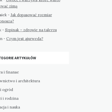
ywać zimą
siek
-
Jak dopasować rozmiar
tonosza?
k
-
Szpinak – zdrowie na talerzu
on
-
Czym jest ajurweda?
TEGORIE ARTYKUŁÓW
s i finanse
wnictwo i architektura
i ogród
i i rodzina
cja i nauka