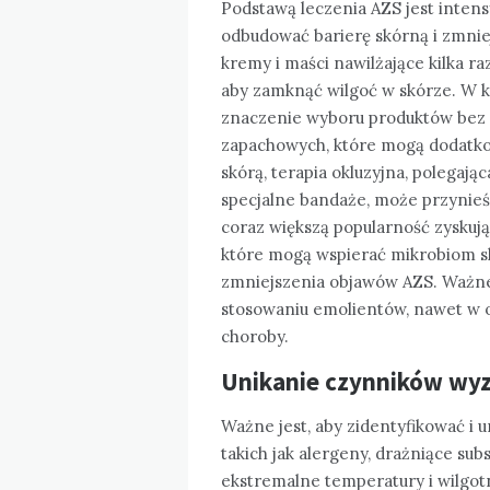
Podstawą leczenia AZS jest inten
odbudować barierę skórną i zmnie
kremy i maści nawilżające kilka ra
aby zamknąć wilgoć w skórze. W ko
znaczenie wyboru produktów bez 
zapachowych, które mogą dodatkow
skórą, terapia okluzyjna, polega
specjalne bandaże, może przynieś
coraz większą popularność zyskują 
które mogą wspierać mikrobiom sk
zmniejszenia objawów AZS. Ważne
stosowaniu emolientów, nawet w 
choroby.
Unikanie czynników wy
Ważne jest, aby zidentyfikować i 
takich jak alergeny, drażniące su
ekstremalne temperatury i wilgot