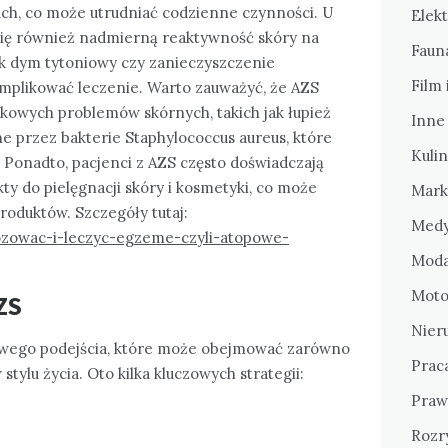
ach, co może utrudniać codzienne czynności. U
Elekt
się również nadmierną reaktywność skóry na
Fauna
ak dym tytoniowy czy zanieczyszczenie
Film 
mplikować leczenie. Warto zauważyć, że AZS
kowych problemów skórnych, takich jak łupież
Inne
e przez bakterie Staphylococcus aureus, które
Kulin
 Ponadto, pacjenci z AZS często doświadczają
ty do pielęgnacji skóry i kosmetyki, co może
Mark
oduktów. Szczegóły tutaj:
Medy
nozowac-i-leczyc-egzeme-czyli-atopowe-
Moda
Motor
ZS
Nier
ego podejścia, które może obejmować zarówno
Prac
stylu życia. Oto kilka kluczowych strategii:
Praw
Rozr