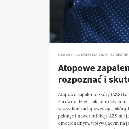
Posted on
12 KWIETNIA, 2024
By
DEZINE
Atopowe zapaleni
rozpoznać i skut
Atopowe zapalenie skóry (AZS) to 
zarówno dzieci, jak i dorosłych na
wszystkim suchą, swędzącą skórą,
pęknięć i nawet infekcji. AZS nie
emocjonalnym, wpływającym na jak