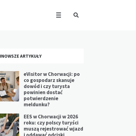
JNOWSZE ARTYKUŁY
eVisitor w Chorwacji: po
co gospodarz skanuje
dowód i czy turysta
powinien dostać
potwierdzenie
meldunku?
EES w Chorwacji w 2026
roku: czy polscy turyści
muszą rejestrować wjazd
i oddawać odciski