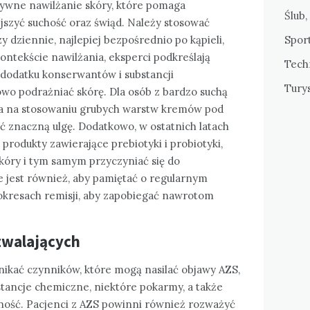
sywne nawilżanie skóry, które pomaga
Ślub,
jszyć suchość oraz świąd. Należy stosować
zy dziennie, najlepiej bezpośrednio po kąpieli,
Sport
ntekście nawilżania, eksperci podkreślają
Tech
dodatku konserwantów i substancji
Tury
o podrażniać skórę. Dla osób z bardzo suchą
jąca na stosowaniu grubych warstw kremów pod
ć znaczną ulgę. Dodatkowo, w ostatnich latach
produkty zawierające prebiotyki i probiotyki,
óry i tym samym przyczyniać się do
 jest również, aby pamiętać o regularnym
okresach remisji, aby zapobiegać nawrotom
zwalających
unikać czynników, które mogą nasilać objawy AZS,
bstancje chemiczne, niektóre pokarmy, a także
ność. Pacjenci z AZS powinni również rozważyć