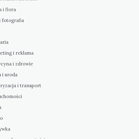
 i flora
i fotografia
aria
eting i reklama
cyna i zdrowie
 i uroda
yzacja i transport
uchomości
a
o
ywka