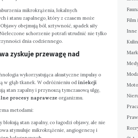
Fauna
burzenia mikrokrążenia, lokalnych
h i stanu zapalnego, który z czasem może
Film 
Objawy obejmują ból, sztywność, spadek siły
Inne
ieleczone schorzenie potrafi utrudnić nie tylko
 czynności dnia codziennego.
Kulin
owa zyskuje przewagę nad
Mark
Medy
Moda
hnologia wykorzystująca akustyczne impulsy o
ją w głąb tkanek. W odróżnieniu od
iniekcji
Motor
ują stan zapalny i przynoszą tymczasową ulgę,
Nier
alne procesy naprawcze
organizmu.
Prac
iema metodami:
Praw
 blokują stan zapalny, co łagodzi objawy, ale nie
Rozr
owa stymuluje mikrokrążenie, angiogenezę i
kien kolagenowych.