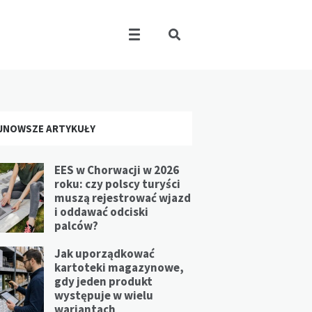
JNOWSZE ARTYKUŁY
EES w Chorwacji w 2026
roku: czy polscy turyści
muszą rejestrować wjazd
i oddawać odciski
palców?
Jak uporządkować
kartoteki magazynowe,
gdy jeden produkt
występuje w wielu
wariantach