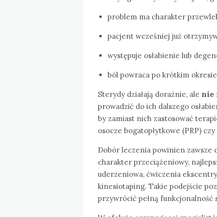
problem ma charakter przewlekły
pacjent wcześniej już otrzymyw
występuje osłabienie lub degene
ból powraca po krótkim okresie u
Sterydy działają doraźnie, ale
nie
prowadzić do ich dalszego osłabie
by zamiast nich zastosować terapi
osocze bogatopłytkowe (PRP) czy
Dobór leczenia powinien zawsze op
charakter przeciążeniowy, najlepsz
uderzeniowa, ćwiczenia ekscentryc
kinesiotaping. Takie podejście poz
przywrócić pełną funkcjonalność 