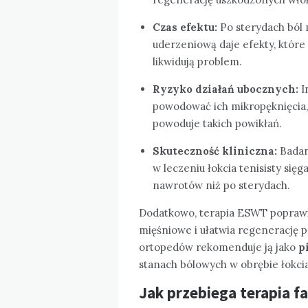
Czas efektu:
Po sterydach ból m
uderzeniową daje efekty, które 
likwidują problem.
Ryzyko działań ubocznych:
I
powodować ich mikropęknięcia,
powoduje takich powikłań.
Skuteczność kliniczna:
Badan
w leczeniu łokcia tenisisty si
nawrotów niż po sterydach.
Dodatkowo, terapia ESWT poprawia
mięśniowe i ułatwia regenerację po
ortopedów rekomenduje ją jako
p
stanach bólowych w obrębie łokcia
Jak przebiega terapia f