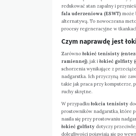
redukować stan zapalny i przynieś
fala uderzeniowa (ESWT)
może b
alternatywą. To nowoczesna metoda
procesy regeneracyjne w tkankac
Czym naprawdę jest łokie
Zarówno
łokieć tenisisty (ente
ramiennej)
, jak i
łokieć golfist
schorzenia wynikające z przeciąże
nadgarstka. Ich przyczyną nie zaw
takie jak praca przy komputerze, 
ruchy skrętne.
W przypadku
łokcia tenisisty
doc
prostowników nadgarstka, które pr
nasila się przy prostowaniu nadgar
łokieć golfisty
dotyczy przeciwleg
dolegliwości pojawiają się po wew