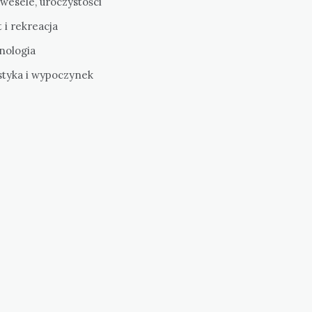
 wesele, uroczystości
 i rekreacja
nologia
styka i wypoczynek