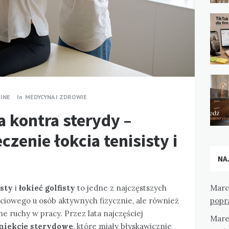
INE
In
MEDYCYNA I ZDROWIE
 kontra sterydy –
czenie łokcia tenisisty i
NA
isty
i
łokieć golfisty
to jedne z najczęstszych
Marc
ciowego u osób aktywnych fizycznie, ale również
popr
e ruchy w pracy. Przez lata najczęściej
Mare
niekcje sterydowe
, które miały błyskawicznie