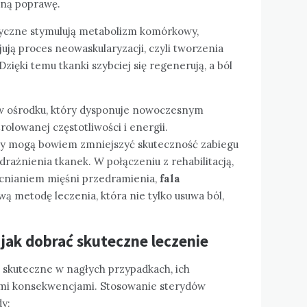
zną poprawę.
tyczne stymulują metabolizm komórkowy,
jują proces neowaskularyzacji, czyli tworzenia
ięki temu tkanki szybciej się regenerują, a ból
 w ośrodku, który dysponuje nowoczesnym
olowanej częstotliwości i energii.
y mogą bowiem zmniejszyć skuteczność zabiegu
ażnienia tkanek. W połączeniu z rehabilitacją,
cnianiem mięśni przedramienia,
fala
 metodę leczenia, która nie tylko usuwa ból,
 jak dobrać skuteczne leczenie
 skuteczne w nagłych przypadkach, ich
mi konsekwencjami. Stosowanie sterydów
dy: