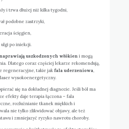
 i trwa dłużej niż kilka tygodni,
ał podobne zastrzyki,
racja ścięgien,
lgi po iniekcji.
 naprawiają uszkodzonych włókien
i mogą
nia. Dlatego coraz częściej lekarze rekomendują,
e regeneracyjne, takie jak
fala uderzeniowa
,
 laser wysokoenergetyczny.
ierać się na dokładnej diagnozie. Jeśli ból ma
e efekty daje terapia łączona – fala
zne, rozluźnianie tkanek miękkich i
wala nie tylko zlikwidować objawy, ale też
stawu i zmniejszyć ryzyko nawrotu choroby.