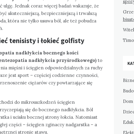
spoż
ć ulgę. Jednak coraz więcej badań wskazuje, że
Grze
yć skuteczniejszą, bezpieczniejszą i trwalszą
bius
, która nie tylko usuwa ból, ale też pobudza
h.
Wite
ć tenisisty i łokieć golfisty
Tim
zopatia nadkłykcia bocznego kości
y (entezopatia nadkłykcia przyśrodkowego)
to
KA
nia mięśni i ścięgien odpowiedzialnych za ruchy
sze jest sport – częściej codzienne czynności,
Bizne
przenoszenie ciężarów czy powtarzające się
Budo
Dom 
hodzi do mikrouszkodzeń ścięgien
zyczepiają się do bocznego nadkłykcia. Ból
Dziec
stka i ucisku bocznej strony łokcia. Natomiast
Eduka
łej części – ścięgien zginaczy nadgarstka – a
nętrznej stronie stawu.
Elekt