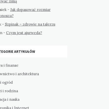
ywać zimą
siek
-
Jak dopasować rozmiar
tonosza?
k
-
Szpinak – zdrowie na talerzu
on
-
Czym jest ajurweda?
TEGORIE ARTYKUŁÓW
s i finanse
wnictwo i architektura
i ogród
i i rodzina
cja i nauka
ronika i Internet