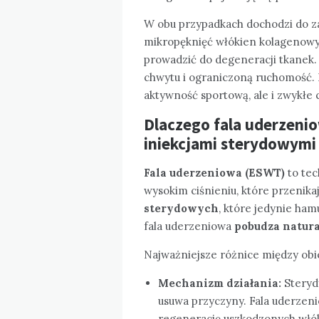
W obu przypadkach dochodzi do za
mikropęknięć włókien kolagenowyc
prowadzić do degeneracji tkanek. 
chwytu i ograniczoną ruchomość. N
aktywność sportową, ale i zwykłe
Dlaczego fala uderzeni
iniekcjami sterydowymi
Fala uderzeniowa (ESWT)
to tec
wysokim ciśnieniu, które przenika
sterydowych
, które jedynie ham
fala uderzeniowa
pobudza natur
Najważniejsze różnice między ob
Mechanizm działania:
Sterydy
usuwa przyczyny. Fala uderzeni
regenerację uszkodzonych włó