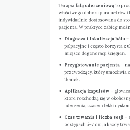
Terapia
falą uderzeniową
to proc
właściwego doboru parametrów i k
indywidualnie dostosowana do sto
pacjenta. W praktyce zabieg można
Diagnoza i lokalizacja bólu
– 
palpacyjne i często korzysta z u
miejsce degeneracji ścięgien.
Przygotowanie pacjenta
– na
przewodzący, który umożliwia e
tkanek.
Aplikacja impulsów
– głowica
które rozchodzą się w okoliczn
uderzenia, czasem lekki dyskom
Czas trwania i liczba sesji
– 
odstępach 5–7 dni, a każdy trwa 