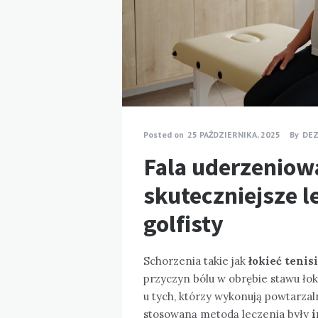
Posted on
25 PAŹDZIERNIKA, 2025
By
DEZ
Fala uderzeniowa
skuteczniejsze le
golfisty
Schorzenia takie jak
łokieć tenis
przyczyn bólu w obrębie stawu łok
u tych, którzy wykonują powtarzaln
stosowaną metodą leczenia były
i