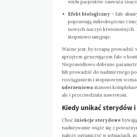
wielu pacjentów zauważa znac
Efekt biologiczny
– fale akus
poprawiają mikrokrążenie i inic
nowych naczyń krwionośnych. Dz
stopniowo ustępuje.
Ważne jest, by terapię prowadzić
sprzętem generującym fale o kontr
Nieprawidłowo dobrane parametr
lub prowadzić do nadmiernego podr
rozciąganiem i stopniowym wzma
uderzeniowa
stanowi kompleksową
ale i przeciwdziała nawrotom.
Kiedy unikać sterydów i
Choć
iniekcje sterydowe
bywają
nadużywanie wiąże się z poważny
należy ograniczyć w sytuacjach, g