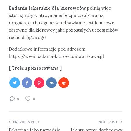
Badania lekarskie dla kierowców
pełnią więc
istotną rolę w utrzymaniu bezpieczeństwa na
drogach, a ich regularne odnawianie jest kluczowe
zarówno dla kierowcy, jak i pozostałych uczestników
ruchu drogowego.
Dodatkowe informacje pod adresem:
https://www.badania-kierowcow.warszawa.pl
[ Treść sponsorowana ]
0
0
Nawigacja
PREVIOUS POST
NEXT POST
wpisu
Faktoring jako narzędzie
Jak stworzyć dochodowy