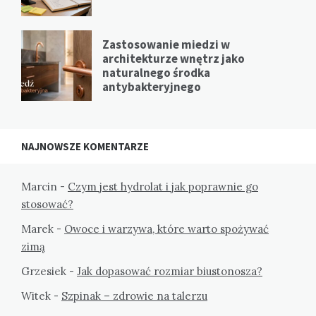
Zastosowanie miedzi w
architekturze wnętrz jako
naturalnego środka
antybakteryjnego
NAJNOWSZE KOMENTARZE
Marcin
-
Czym jest hydrolat i jak poprawnie go
stosować?
Marek
-
Owoce i warzywa, które warto spożywać
zimą
Grzesiek
-
Jak dopasować rozmiar biustonosza?
Witek
-
Szpinak – zdrowie na talerzu