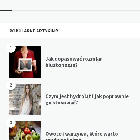
Widgets
POPULARNE ARTYKUŁY
1
Jak dopasować rozmiar
biustonosza?
2
Czym jest hydrolat i jak poprawnie
go stosować?
3
Owoce i warzywa, które warto
spożywać zimą