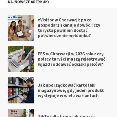
NAJNOWSZE ARTYKUŁY
eVisitor w Chorwacji: po co
gospodarz skanuje dowód i czy
turysta powinien dostać
potwierdzenie meldunku?
EES w Chorwacji w 2026 roku: czy
polscy turyści muszą rejestrować
wjazd i oddawać odciski palców?
Jak uporządkować kartoteki
magazynowe, gdy jeden produkt
występuje w wielu wariantach
TikTok dla firm – jak zacząć i