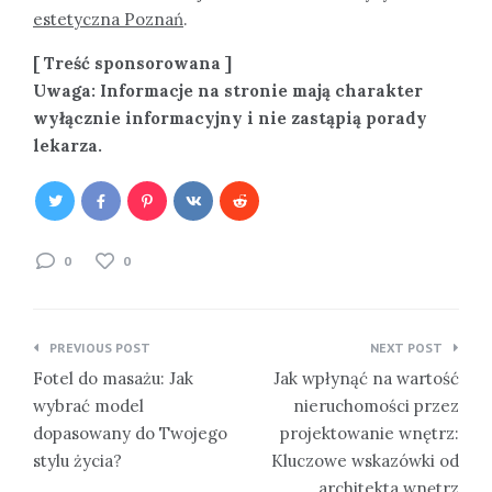
estetyczna Poznań
.
[ Treść sponsorowana ]
Uwaga: Informacje na stronie mają charakter
wyłącznie informacyjny i nie zastąpią porady
lekarza.
0
0
Nawigacja
PREVIOUS POST
NEXT POST
wpisu
Fotel do masażu: Jak
Jak wpłynąć na wartość
wybrać model
nieruchomości przez
dopasowany do Twojego
projektowanie wnętrz:
stylu życia?
Kluczowe wskazówki od
architekta wnętrz