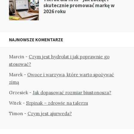
skutecznie promować markę w
2026 roku
NAJNOWSZE KOMENTARZE
Marcin
-
Czym jest hydrolat i jak poprawnie go
stosować?
Marek
-
Owoce i warzywa, które warto spożywać
zimą
Grzesiek
-
Jak dopasować rozmiar biustonosza?
Witek
-
Szpinak – zdrowie na talerzu
Timon
-
Czym jest ajurweda?