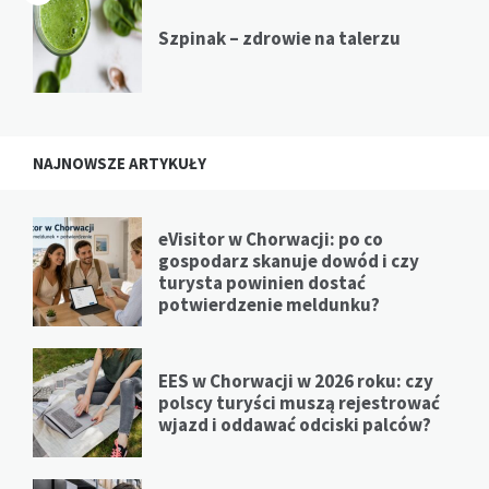
Szpinak – zdrowie na talerzu
NAJNOWSZE ARTYKUŁY
eVisitor w Chorwacji: po co
gospodarz skanuje dowód i czy
turysta powinien dostać
potwierdzenie meldunku?
EES w Chorwacji w 2026 roku: czy
polscy turyści muszą rejestrować
wjazd i oddawać odciski palców?