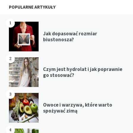
Widgets
POPULARNE ARTYKUŁY
1
Jak dopasować rozmiar
biustonosza?
2
Czym jest hydrolat i jak poprawnie
go stosować?
3
Owoce i warzywa, które warto
spożywać zimą
4