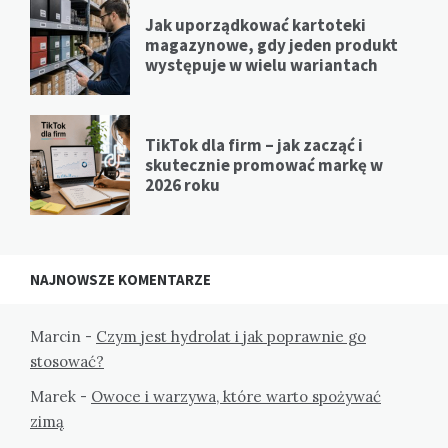
Jak uporządkować kartoteki
magazynowe, gdy jeden produkt
występuje w wielu wariantach
TikTok dla firm – jak zacząć i
skutecznie promować markę w
2026 roku
NAJNOWSZE KOMENTARZE
Marcin
-
Czym jest hydrolat i jak poprawnie go
stosować?
Marek
-
Owoce i warzywa, które warto spożywać
zimą