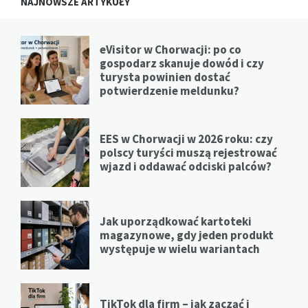
NAJNOWSZE ARTYKUŁY
eVisitor w Chorwacji: po co
gospodarz skanuje dowód i czy
turysta powinien dostać
potwierdzenie meldunku?
EES w Chorwacji w 2026 roku: czy
polscy turyści muszą rejestrować
wjazd i oddawać odciski palców?
Jak uporządkować kartoteki
magazynowe, gdy jeden produkt
występuje w wielu wariantach
TikTok dla firm – jak zacząć i