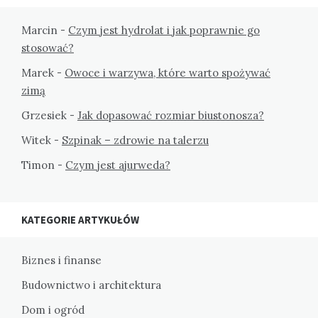
Marcin
-
Czym jest hydrolat i jak poprawnie go
stosować?
Marek
-
Owoce i warzywa, które warto spożywać
zimą
Grzesiek
-
Jak dopasować rozmiar biustonosza?
Witek
-
Szpinak – zdrowie na talerzu
Timon
-
Czym jest ajurweda?
KATEGORIE ARTYKUŁÓW
Biznes i finanse
Budownictwo i architektura
Dom i ogród