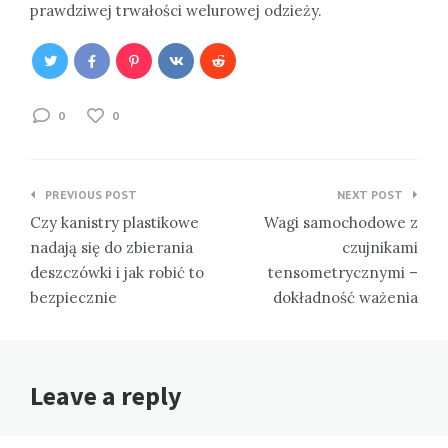
prawdziwej trwałości welurowej odzieży.
0
0
Nawigacja
PREVIOUS POST
NEXT POST
wpisu
Czy kanistry plastikowe
Wagi samochodowe z
nadają się do zbierania
czujnikami
deszczówki i jak robić to
tensometrycznymi –
bezpiecznie
dokładność ważenia
Leave a reply