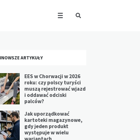
JNOWSZE ARTYKUŁY
EES w Chorwacji w 2026
roku: czy polscy turyści
muszą rejestrować wjazd
i oddawać odciski
palców?
Jak uporządkować
kartoteki magazynowe,
gdy jeden produkt
występuje w wielu
wariantach