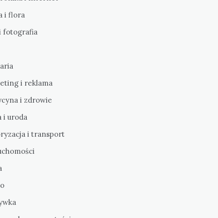
 i flora
i fotografia
aria
eting i reklama
cyna i zdrowie
 i uroda
yzacja i transport
uchomości
a
o
ywka