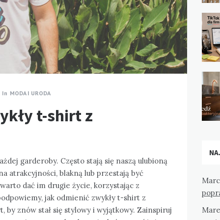
In
MODA I URODA
kły t-shirt z
NA
ażdej garderoby. Często stają się naszą ulubioną
na atrakcyjności, blakną lub przestają być
Marc
warto dać im drugie życie, korzystając z
popr
podpowiemy, jak odmienić zwykły t-shirt z
, by znów stał się stylowy i wyjątkowy. Zainspiruj
Mare