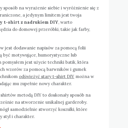
y sposób na wyrażenie siebie i wyróżnienie się z
raniczone, a jedynym limitem jest twoja
y t-shirt z nadrukiem DIY
, warto
zia do domowej przeróbki, takie jak farby,
w jest dodawanie napisów za pomocą folii
gą być motywujące, humorystyczne lub
 pomysłem jest użycie techniki batik, która
nych wzorów za pomocą barwników i gumek
technikom
odświeżyć stary t-shirt DIY
można w
adając mu zupełnie nowy charakter.
-shirtów metodą DIY to doskonały sposób na
cześnie na stworzenie unikalnej garderoby.
ógł samodzielnie stworzyć koszulki, które
 styl i charakter.