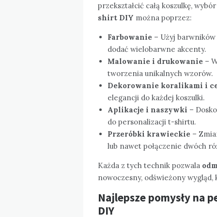
przekształcić całą koszulkę, wybó
shirt DIY
można poprzez:
Farbowanie
– Użyj barwników d
dodać wielobarwne akcenty.
Malowanie i drukowanie
– Wy
tworzenia unikalnych wzorów.
Dekorowanie koralikami i c
elegancji do każdej koszulki.
Aplikacje i naszywki
– Doskon
do personalizacji t-shirtu.
Przeróbki krawieckie
– Zmian
lub nawet połączenie dwóch ró
Każda z tych technik pozwala
odm
nowoczesny, odświeżony wygląd, kt
Najlepsze pomysły na pe
DIY