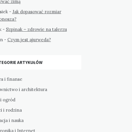
ywać zimą
siek
-
Jak dopasować rozmiar
tonosza?
k
-
Szpinak – zdrowie na talerzu
on
-
Czym jest ajurweda?
TEGORIE ARTYKUŁÓW
s i finanse
wnictwo i architektura
i ogród
i i rodzina
cja i nauka
ronika i Internet