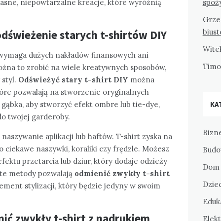
asne, niepowtarzalne kreacje, które wyróżnią
spoż
Grze
bius
dświeżenie starych t-shirtów DIY
Wite
e wymaga dużych nakładów finansowych ani
Tim
Można to zrobić na wiele kreatywnych sposobów,
 styl.
Odświeżyć stary t-shirt DIY
można
tóre pozwalają na stworzenie oryginalnych
 gąbka, aby stworzyć efekt ombre lub tie-dye,
KA
o twojej garderoby.
Bizne
aszywanie aplikacji lub haftów. T-shirt zyska na
go ciekawe naszywki, koraliki czy frędzle. Możesz
Budo
fektu przetarcia lub dziur, który dodaje odzieży
Dom 
 te metody pozwalają
odmienić zwykły t-shirt
Dziec
ment stylizacji, który będzie jedyny w swoim
Eduka
ić zwykły t-shirt z nadrukiem
Elekt