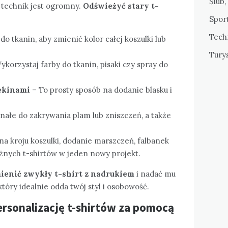
Ślub,
r technik jest ogromny.
Odświeżyć stary t-
Sport
Tech
o tkanin, aby zmienić kolor całej koszulki lub
Tury
korzystaj farby do tkanin, pisaki czy spray do
ekinami
– To prosty sposób na dodanie blasku i
ałe do zakrywania plam lub zniszczeń, a także
a kroju koszulki, dodanie marszczeń, falbanek
żnych t-shirtów w jeden nowy projekt.
ienić zwykły t-shirt z nadrukiem
i nadać mu
óry idealnie odda twój styl i osobowość.
rsonalizację t-shirtów za pomocą