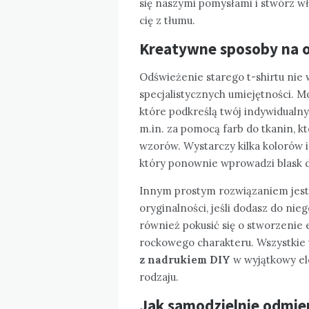
się naszymi pomysłami i stwórz wł
cię z tłumu.
Kreatywne sposoby na o
Odświeżenie starego t-shirtu ni
specjalistycznych umiejętności. 
które podkreślą twój indywidualny
m.in. za pomocą farb do tkanin, k
wzorów. Wystarczy kilka kolorów i
który ponownie wprowadzi blask d
Innym prostym rozwiązaniem jest n
oryginalności, jeśli dodasz do nie
również pokusić się o stworzenie e
rockowego charakteru. Wszystkie
z nadrukiem DIY
w wyjątkowy ele
rodzaju.
Jak samodzielnie odmien