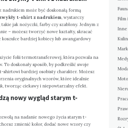
Fauna
 z nadrukiem może być doskonałą formą
zwykły t-shirt z nadrukiem
, wystarczy
Film 
takie jak nożyczki, farby czy szablony. Jednym z
Inne
nie – możesz tworzyć nowe kształty, skracać
c koszulce bardziej kobiecy lub awangardowy
Kulin
Mark
ycie folii termotransferowej, która pozwala na
Medy
. To doskonały sposób, by podkreślić swoje
Moda
t-shirtowi bardziej osobisty charakter. Możesz
rzenia oryginalnych wzorów, które idealnie
Motor
k, tworząc ciekawy i niepowtarzalny efekt.
Nier
adzą nowy wygląd starym t-
Prac
Praw
 pozwolą na nadanie nowego życia starym t-
Rozr
 chcesz zmienić kolor, dodać nowe wzory czy