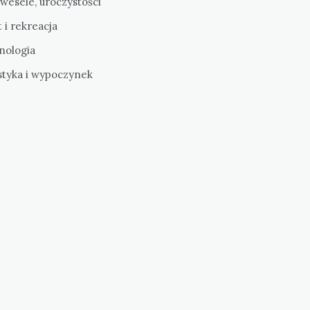
 wesele, uroczystości
 i rekreacja
nologia
styka i wypoczynek