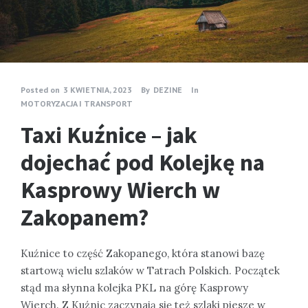
Posted on
3 KWIETNIA, 2023
By
DEZINE
In
MOTORYZACJA I TRANSPORT
Taxi Kuźnice – jak
dojechać pod Kolejkę na
Kasprowy Wierch w
Zakopanem?
Kuźnice to część Zakopanego, która stanowi bazę
startową wielu szlaków w Tatrach Polskich. Początek
stąd ma słynna kolejka PKL na górę Kasprowy
Wierch. Z Kuźnic zaczynają się też szlaki piesze w