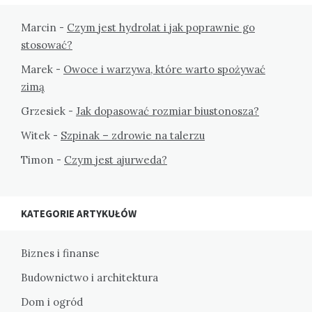
Marcin
-
Czym jest hydrolat i jak poprawnie go
stosować?
Marek
-
Owoce i warzywa, które warto spożywać
zimą
Grzesiek
-
Jak dopasować rozmiar biustonosza?
Witek
-
Szpinak – zdrowie na talerzu
Timon
-
Czym jest ajurweda?
KATEGORIE ARTYKUŁÓW
Biznes i finanse
Budownictwo i architektura
Dom i ogród