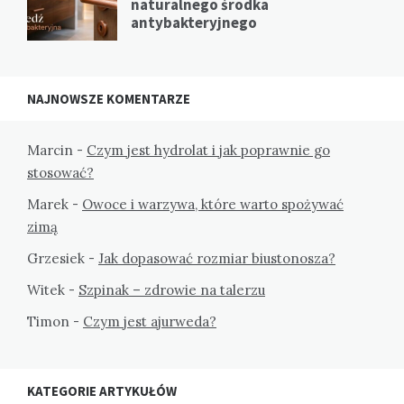
naturalnego środka
antybakteryjnego
NAJNOWSZE KOMENTARZE
Marcin
-
Czym jest hydrolat i jak poprawnie go
stosować?
Marek
-
Owoce i warzywa, które warto spożywać
zimą
Grzesiek
-
Jak dopasować rozmiar biustonosza?
Witek
-
Szpinak – zdrowie na talerzu
Timon
-
Czym jest ajurweda?
KATEGORIE ARTYKUŁÓW