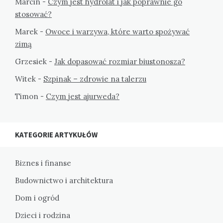
Marcin
-
Czym jest hydrolat i jak poprawnie go
stosować?
Marek
-
Owoce i warzywa, które warto spożywać
zimą
Grzesiek
-
Jak dopasować rozmiar biustonosza?
Witek
-
Szpinak – zdrowie na talerzu
Timon
-
Czym jest ajurweda?
KATEGORIE ARTYKUŁÓW
Biznes i finanse
Budownictwo i architektura
Dom i ogród
Dzieci i rodzina