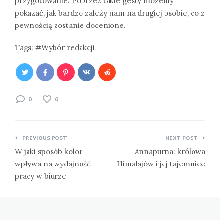
przygotowanie. Poprzez takie gesty możemy
pokazać, jak bardzo zależy nam na drugiej osobie, co z
pewnością zostanie docenione.
Tags:
Wybór redakcji
0
0
Nawigacja
PREVIOUS POST
NEXT POST
wpisu
W jaki sposób kolor
Annapurna: królowa
wpływa na wydajność
Himalajów i jej tajemnice
pracy w biurze