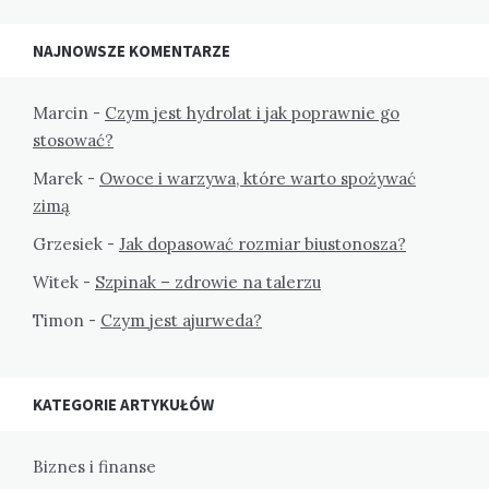
NAJNOWSZE KOMENTARZE
Marcin
-
Czym jest hydrolat i jak poprawnie go
stosować?
Marek
-
Owoce i warzywa, które warto spożywać
zimą
Grzesiek
-
Jak dopasować rozmiar biustonosza?
Witek
-
Szpinak – zdrowie na talerzu
Timon
-
Czym jest ajurweda?
KATEGORIE ARTYKUŁÓW
Biznes i finanse