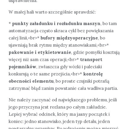
usprawnienia.
W małej hali warto szczególnie sprawdzić:
*
punkty załadunku i rozładunku maszyn
, bo tam
automatyzacja często skraca cykl bez powiększania
całej linii,<br>*
bufory międzyoperacyjne
, bo
ujawniają brak rytmu między stanowiskami,<br>*
pakowanie i etykietowanie
, gdzie pomyłki kosztują
więcej niż sam czas operacji,<br>*
transport
pojemników
, zwłaszcza gdy wózki i paleciaki
konkurują o te same przejścia,<br>*
kontrolę
obecności elementu
, bo proste czujniki potrafią
zatrzymać błąd zanim powstanie cała wadliwa partia.
Nie należy zaczynać od największego problemu, jeśli
jego przyczyna jest rozlana po całym zakładzie.
Lepiej wybrać odcinek, który ma jasny początek i
koniec: jedno stanowisko, jeden typ detalu, jeden
powtarzalny przepływ. Po wdrożeniu można mierzyć