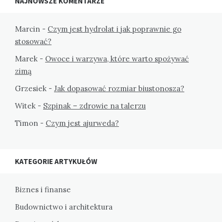
NAJNOWSZE KOMENTARZE
Marcin
-
Czym jest hydrolat i jak poprawnie go
stosować?
Marek
-
Owoce i warzywa, które warto spożywać
zimą
Grzesiek
-
Jak dopasować rozmiar biustonosza?
Witek
-
Szpinak – zdrowie na talerzu
Timon
-
Czym jest ajurweda?
KATEGORIE ARTYKUŁÓW
Biznes i finanse
Budownictwo i architektura