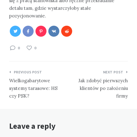
się z pracą stanowiska albo ręczne przekładanie
detalu tam, gdzie wystarczyłoby stałe
pozycjonowanie.
0
0
Nawigacja
PREVIOUS POST
NEXT POST
wpisu
Wielkogabarytowe
Jak zdobyć pierwszych
systemy tarasowe: HS
klientów po założeniu
czy PSK?
firmy
Leave a reply