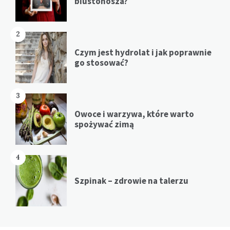
biustonosza?
2
Czym jest hydrolat i jak poprawnie
go stosować?
3
Owoce i warzywa, które warto
spożywać zimą
4
Szpinak – zdrowie na talerzu