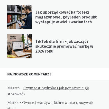
Jak uporządkować kartoteki
magazynowe, gdy jeden produkt
występuje w wielu wariantach
TikTok dla firm – jak zacząć i
skutecznie promować markę w
2026 roku
NAJNOWSZE KOMENTARZE
Marcin
-
Czym jest hydrolat i jak poprawnie go
stosować?
Marek
-
Owoce i warzywa, które warto spożywać
zimą