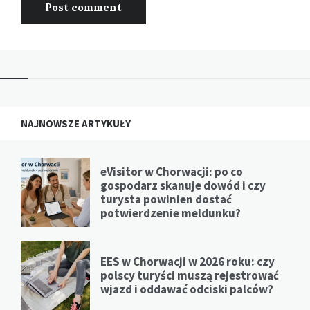
NAJNOWSZE ARTYKUŁY
eVisitor w Chorwacji: po co
gospodarz skanuje dowód i czy
turysta powinien dostać
potwierdzenie meldunku?
EES w Chorwacji w 2026 roku: czy
polscy turyści muszą rejestrować
wjazd i oddawać odciski palców?