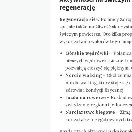
regenerację
Regeneracja sił
w Polanicy Zdroju
spa, ale także możliwość skorzyst
świeżym powietrzu. Oto kilka pro
wykorzystaniu walorów tego miejs
Górskie wędrówki
– Polanica
pieszych wędrówek. Liczne tras
pozwalają cieszyć się pięknymi
Nordic walking
– Okolice mia
nordic walking, który staje się
zdrowia i kondycji fizycznej.
Jazda na rowerze
– Rozbudowa
zwiedzanie regionu i jednoczesn
Narciarstwo biegowe
– Zimą 
korzystać z przygotowanych tra
Każda z tych aktywności doskon