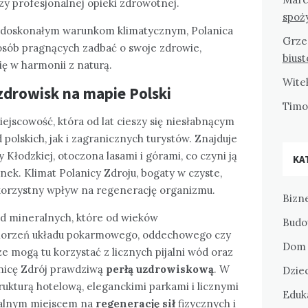
zy profesjonalnej opieki zdrowotnej.
spoż
ji i doskonałym warunkom klimatycznym, Polanica
Grze
osób pragnących zadbać o swoje zdrowie,
bius
ię w harmonii z naturą.
Wite
uzdrowisk na mapie Polski
Tim
ejscowość, która od lat cieszy się niesłabnącym
olskich, jak i zagranicznych turystów. Znajduje
Kłodzkiej, otoczona lasami i górami, co czyni ją
KA
k. Klimat Polanicy Zdroju, bogaty w czyste,
korzystny wpływ na regenerację organizmu.
Bizne
ód mineralnych, które od wieków
Budo
chorzeń układu pokarmowego, oddechowego czy
Dom 
 mogą tu korzystać z licznych pijalni wód oraz
anicę Zdrój prawdziwą
perłą uzdrowiskową
. W
Dziec
ukturą hotelową, eleganckimi parkami i licznymi
Eduka
dealnym miejscem na
regenerację sił
fizycznych i