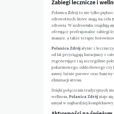
Zabiegi lecznicze i well
Polanica Zdrój to nie tylko piękn
zdrowotnych, które mają na celu
r
zdrowia. W uzdrowisku znajdują si
oferujące profesjonalne zabiegi le
masaże, a także terapie borowino
Polanica Zdrój
słynie z lecznicz
od lat przyciągają kuracjuszy z ca
regenerujące i są szczególnie po
pokarmowego, oddechowego czy k
sauny, łaźnie parowe oraz baseny
eliminacji stresu.
Dzięki połączeniu tradycyjnych m
wellness,
Polanica Zdrój
staje si
umysł w najbardziej kompleksowy
Aktywności na świeżym 