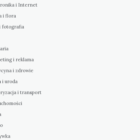
ronika i Internet
 i flora
i fotografia
aria
eting i reklama
cyna i zdrowie
 i uroda
yzacja i transport
uchomości
a
o
ywka