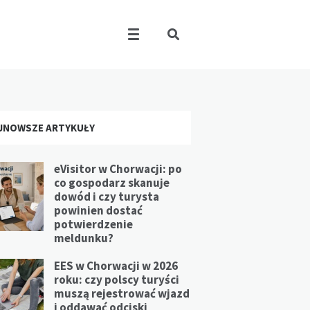
JNOWSZE ARTYKUŁY
eVisitor w Chorwacji: po
co gospodarz skanuje
dowód i czy turysta
powinien dostać
potwierdzenie
meldunku?
EES w Chorwacji w 2026
roku: czy polscy turyści
muszą rejestrować wjazd
i oddawać odciski