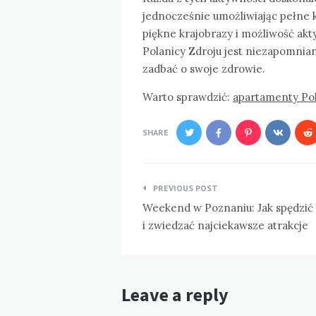
jednocześnie umożliwiając pełne k
piękne krajobrazy i możliwość ak
Polanicy Zdroju jest niezapomnia
zadbać o swoje zdrowie.
Warto sprawdzić:
apartamenty Pol
SHARE
Nawigacja
PREVIOUS POST
wpisu
Weekend w Poznaniu: Jak spędzić
i zwiedzać najciekawsze atrakcje
Leave a reply