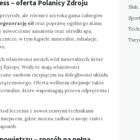
ness – oferta Polanicy Zdroju
Ślub,
o przyrody, ale również szeroka gama zabiegów
Sport
egenerację sił
oraz poprawę ogólnego stanu
Tech
ę nowoczesne sanatoria oraz ośrodki spa,
cznicze, w tym kąpiele mineralne, inhalacje,
Tury
we.
ych właściwości swoich wód mineralnych, które
łej Europy. Wody te mają właściwości
lecane osobom cierpiącym na dolegliwości układu
rążeniowego. Oferta wellness obejmuje także
 termalne, które wspomagają proces odprężenia i
etod leczenia z nowoczesnymi technikami
ę miejscem, gdzie można zadbać o swoje ciało i
 sposób.
powietrzu – sposób na pełną