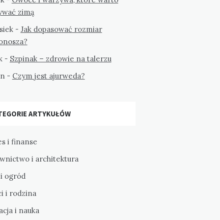
ywać zimą
siek
-
Jak dopasować rozmiar
tonosza?
k
-
Szpinak – zdrowie na talerzu
on
-
Czym jest ajurweda?
TEGORIE ARTYKUŁÓW
s i finanse
wnictwo i architektura
i ogród
i i rodzina
cja i nauka