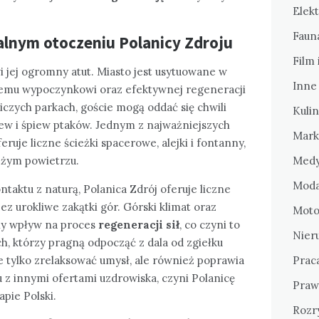
Elekt
Fauna
alnym otoczeniu Polanicy Zdroju
Film 
 jej ogromny atut. Miasto jest usytuowane w
Inne
nemu wypoczynkowi oraz efektywnej regeneracji
czych parkach, goście mogą oddać się chwili
Kulin
zew i śpiew ptaków. Jednym z najważniejszych
Mark
eruje liczne ścieżki spacerowe, alejki i fontanny,
eżym powietrzu.
Medy
Moda
taktu z naturą, Polanica Zdrój oferuje liczne
ez urokliwe zakątki gór. Górski klimat oraz
Motor
ny wpływ na proces
regeneracji sił
, co czyni to
Nier
, którzy pragną odpocząć z dala od zgiełku
e tylko zrelaksować umysł, ale również poprawia
Prac
u z innymi ofertami uzdrowiska, czyni Polanicę
Praw
pie Polski.
Rozr