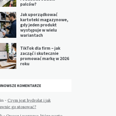
palców?
Jak uporządkować
kartoteki magazynowe,
gdy jeden produkt
występuje w wielu
wariantach
TikTok dla firm – jak
zacząć i skutecznie
promować markę w 2026
roku
JNOWSZE KOMENTARZE
in
-
Czym jest hydrolat i jak
awnie go stosować?
k
-
Owoce i warzywa, które warto