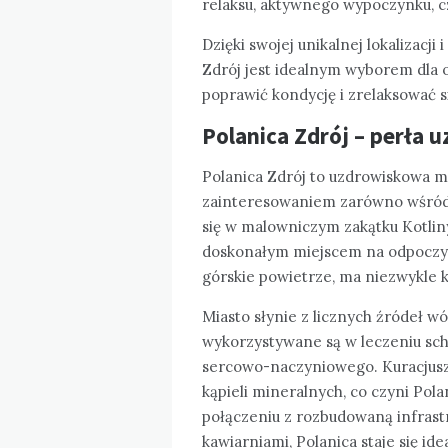
relaksu, aktywnego wypoczynku, c
Dzięki swojej unikalnej lokalizac
Zdrój jest idealnym wyborem dla 
poprawić kondycję i zrelaksować s
Polanica Zdrój – perła 
Polanica Zdrój to uzdrowiskowa mi
zainteresowaniem zarówno wśród p
się w malowniczym zakątku Kotliny 
doskonałym miejscem na odpoczyne
górskie powietrze, ma niezwykle 
Miasto słynie z licznych źródeł w
wykorzystywane są w leczeniu s
sercowo-naczyniowego. Kuracjusze
kąpieli mineralnych, co czyni Pol
połączeniu z rozbudowaną infrastr
kawiarniami, Polanica staje się i