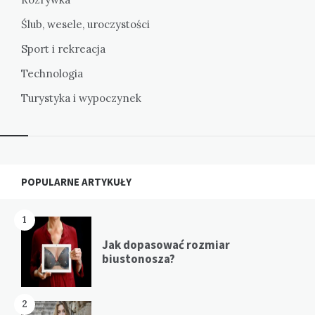
Ślub, wesele, uroczystości
Sport i rekreacja
Technologia
Turystyka i wypoczynek
Widgets
POPULARNE ARTYKUŁY
1
Jak dopasować rozmiar
biustonosza?
2