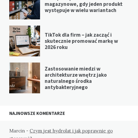
magazynowe, gdy jeden produkt
występuje w wielu wariantach
TikTok dla firm – jak zacząć i
skutecznie promować markę w
2026 roku
Zastosowanie miedzi w
architekturze wnętrz jako
naturalnego środka
antybakteryjnego
NAJNOWSZE KOMENTARZE
Marcin
-
Czym jest hydrolat i jak poprawnie go