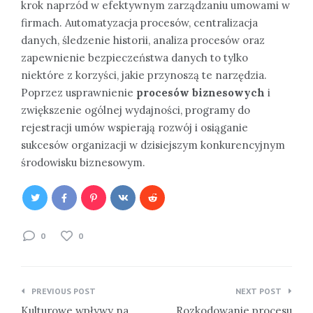
krok naprzód w efektywnym zarządzaniu umowami w
firmach. Automatyzacja procesów, centralizacja
danych, śledzenie historii, analiza procesów oraz
zapewnienie bezpieczeństwa danych to tylko
niektóre z korzyści, jakie przynoszą te narzędzia.
Poprzez usprawnienie
procesów biznesowych
i
zwiększenie ogólnej wydajności, programy do
rejestracji umów wspierają rozwój i osiąganie
sukcesów organizacji w dzisiejszym konkurencyjnym
środowisku biznesowym.
0
0
Nawigacja
PREVIOUS POST
NEXT POST
wpisu
Kulturowe wpływy na
Rozkodowanie procesu