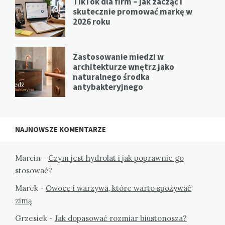
TikTok dla firm – jak zacząć i
skutecznie promować markę w
2026 roku
Zastosowanie miedzi w
architekturze wnętrz jako
naturalnego środka
antybakteryjnego
NAJNOWSZE KOMENTARZE
Marcin
-
Czym jest hydrolat i jak poprawnie go
stosować?
Marek
-
Owoce i warzywa, które warto spożywać
zimą
Grzesiek
-
Jak dopasować rozmiar biustonosza?