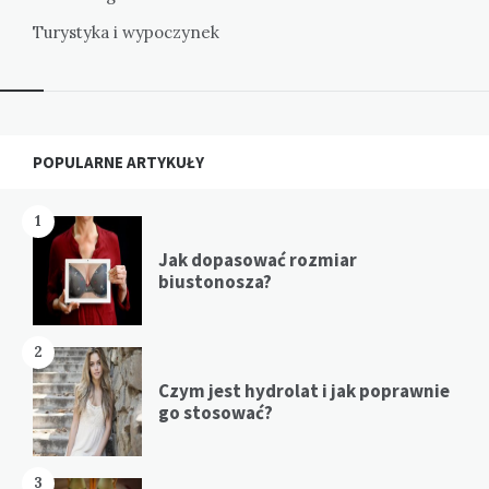
Turystyka i wypoczynek
Widgets
POPULARNE ARTYKUŁY
1
Jak dopasować rozmiar
biustonosza?
2
Czym jest hydrolat i jak poprawnie
go stosować?
3