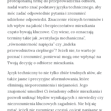
profesjonalną firmę do przeprowadzenia odbioru,
nadal warto znać podstawy języka technicznego, aby
móc zadać odpowiednie pytania i zrozumieć
udzielone odpowiedzi. Znaczenie różnych terminów i
ich wpływ na jakość i bezpieczeństwo mieszkania
często bywają kluczowe. Czy wiesz, co oznaczają
terminy takie jak „wentylacja mechaniczna”,
„równomierność napięcia” czy „indeks
przewodnictwa cieplnego”? Jeżeli nie, to warto je
poznać i zrozumieć, ponieważ mogą one wpłynąć na
Twoją decyzję o odbiorze mieszkania.
Język techniczny to nie tylko zbiór trudnych słów, ale
także jasne i precyzyjne sformułowania, które
eliminują nieporozumienia i niejasności. Jego
znajomość umożliwi Ci świadomy odbiór mieszkania i
pozwoli uniknąć błędów wynikających z niewiedzy czy
niezrozumienia kluczowych zagadnień. Nie bój się
pytać, jeżeli nie rozumiesz czegoś, co jest napisane w