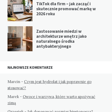
TikTok dla firm – jak zacząć i
skutecznie promować markę w
2026 roku
Zastosowanie miedzi w
architekturze wnętrz jako
naturalnego środka
antybakteryjnego
NAJNOWSZE KOMENTARZE
Marcin
-
Czym jest hydrolat i jak poprawnie go
stosować?
Marek
-
Owoce i warzywa, które warto spożywać
zimą
Grzesiek
-
Jak dopasować rozmiar biustonosza?