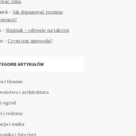
ywać zimą
siek
-
Jak dopasować rozmiar
tonosza?
k
-
Szpinak – zdrowie na talerzu
on
-
Czym jest ajurweda?
TEGORIE ARTYKUŁÓW
s i finanse
wnictwo i architektura
i ogród
i i rodzina
cja i nauka
ronika i Internet