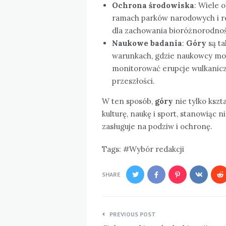
Ochrona środowiska
: Wiele 
ramach parków narodowych i re
dla zachowania bioróżnorodnośc
Naukowe badania
:
Góry
są ta
warunkach, gdzie naukowcy mog
monitorować erupcje wulkanicz
przeszłości.
W ten sposób,
góry
nie tylko kszt
kulturę, naukę i sport, stanowiąc
zasługuje na podziw i ochronę.
Tags:
Wybór redakcji
SHARE
Nawigacja
PREVIOUS POST