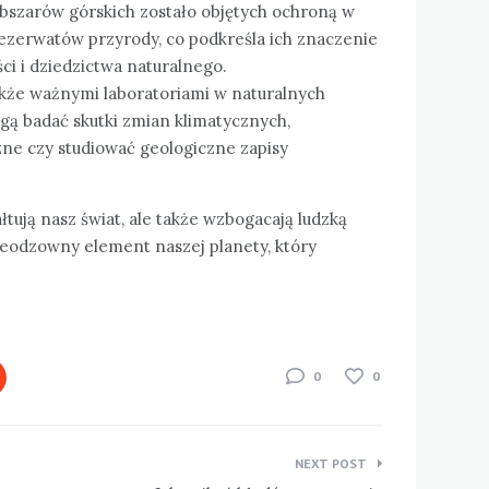
obszarów górskich zostało objętych ochroną w
zerwatów przyrody, co podkreśla ich znaczenie
i i dziedzictwa naturalnego.
kże ważnymi laboratoriami w naturalnych
ą badać skutki zmian klimatycznych,
ne czy studiować geologiczne zapisy
ałtują nasz świat, ale także wzbogacają ludzką
 nieodzowny element naszej planety, który
0
0
NEXT POST