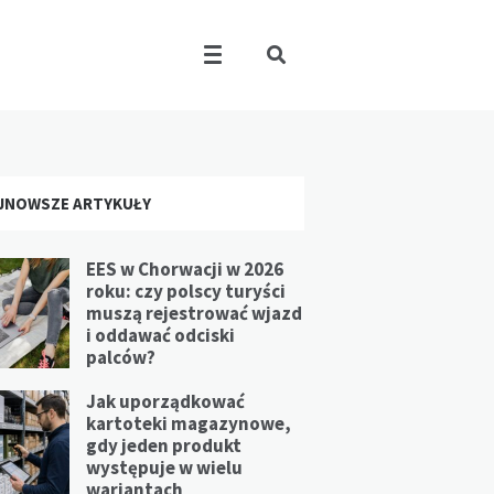
JNOWSZE ARTYKUŁY
EES w Chorwacji w 2026
roku: czy polscy turyści
muszą rejestrować wjazd
i oddawać odciski
palców?
Jak uporządkować
kartoteki magazynowe,
gdy jeden produkt
występuje w wielu
wariantach