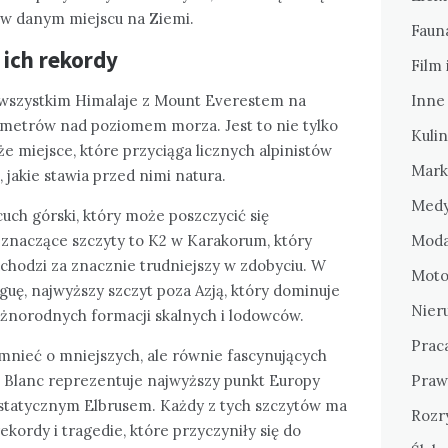
o w danym miejscu na Ziemi.
Fauna
 ich rekordy
Film 
 wszystkim Himalaje z Mount Everestem na
Inne
8 metrów nad poziomem morza. Jest to nie tylko
Kulin
że miejsce, które przyciąga licznych alpinistów
Mark
jakie stawia przed nimi natura.
Medy
cuch górski, który może poszczycić się
 znaczące szczyty to K2 w Karakorum, który
Moda
uchodzi za znacznie trudniejszy w zdobyciu. W
Motor
uę, najwyższy szczyt poza Azją, który dominuje
Nier
norodnych formacji skalnych i lodowców.
Prac
nieć o mniejszych, ale równie fascynujących
nt Blanc reprezentuje najwyższy punkt Europy
Praw
estatycznym Elbrusem. Każdy z tych szczytów ma
Rozr
ekordy i tragedie, które przyczyniły się do