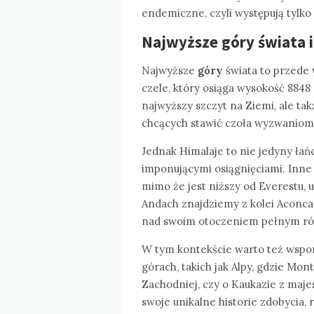
endemiczne, czyli występują tylk
Najwyższe góry świata i
Najwyższe
góry
świata to przede
czele, który osiąga wysokość 884
najwyższy szczyt na Ziemi, ale tak
chcących stawić czoła wyzwaniom, 
Jednak Himalaje to nie jedyny łań
imponującymi osiągnięciami. Inne
mimo że jest niższy od Everestu, 
Andach znajdziemy z kolei Aconcag
nad swoim otoczeniem pełnym róż
W tym kontekście warto też wspom
górach, takich jak Alpy, gdzie Mo
Zachodniej, czy o Kaukazie z maj
swoje unikalne historie zdobycia, r