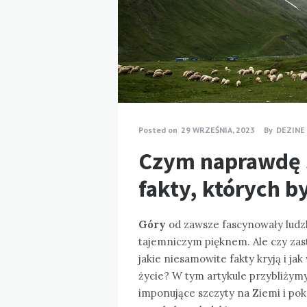
Posted on
29 WRZEŚNIA, 2023
By
DEZINE
Czym naprawdę 
fakty, których b
Góry
od zawsze fascynowały ludz
tajemniczym pięknem. Ale czy zast
jakie niesamowite fakty kryją i j
życie? W tym artykule przybliży
imponujące szczyty na Ziemi i po