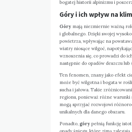
bogatej historii alpinizmu i posze
Góry i ich wpływ na klim
Góry
mają niezmiernie ważną rolę
i globalnego. Dzięki swojej wysoko
powietrza, wpływając na powstawa
wiatry niosące wilgoć, napotykają
wznoszenia się, co prowadzi do ich
następnie do opadów deszczu lub 
Ten fenomen, znany jako efekt ci
może być wilgotna i bogata w rośl
sucha i jałowa. Takie zróżnicowa
regionu, ponieważ różne warunki
mogą sprzyjać rozwojowi różnorod
unikalnych dla danego obszaru.
Ponadto,
góry
pełnią funkcję ist
opady śniegu, które zimą zalegają 