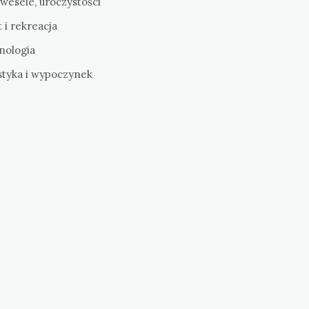
 wesele, uroczystości
 i rekreacja
nologia
styka i wypoczynek