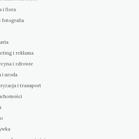
 i flora
i fotografia
aria
eting i reklama
cyna i zdrowie
 i uroda
yzacja i transport
uchomości
a
o
ywka