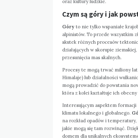
oraz kultury ludzkie.
Czym są góry i jak pows
Góry
to nie tylko wspaniałe krajo
alpinistów. To przede wszystkim 
skutek różnych procesów tektonic
działających w skorupie ziemskiej,
przesunięcia mas skalnych.
Procesy te mogą trwać miliony lat 
Himalaje) lub działalności wulkani
mogą prowadzić do powstania nowy
która z kolei kształtuje ich obecny
Interesującym aspektem formacji g
klimatu lokalnego i globalnego.
Gó
na rozkład opadów i temperatury, c
jakie mogą się tam rozwinąć. Dzięk
domem dla unikalnych ekosystemów