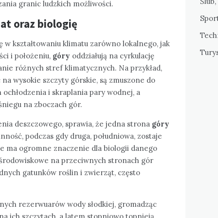
Ślub,
rzania granic ludzkich możliwości.
Sport
at oraz biologię
Tech
 w kształtowaniu klimatu zarówno lokalnego, jak
Tury
ści i położeniu,
góry
oddziałują na cyrkulację
nie różnych stref klimatycznych. Na przykład,
c na wysokie szczyty górskie, są zmuszone do
 ochłodzenia i skraplania pary wodnej, a
śniegu na zboczach gór.
enia deszczowego, sprawia, że jedna strona
góry
inność, podczas gdy druga, południowa, zostaje
nie ma ogromne znaczenie dla biologii danego
 środowiskowe na przeciwnych stronach gór
nych gatunków roślin i zwierząt, często
otnych rezerwuarów wody słodkiej, gromadząc
na ich szczytach, a latem stopniowo topnieją,