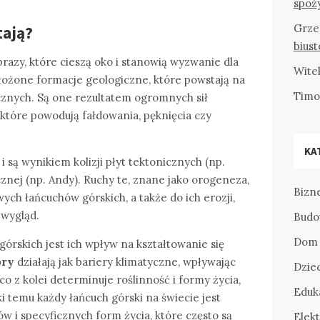
spoż
Grze
tają?
bius
brazy, które cieszą oko i stanowią wyzwanie dla
Wite
złożone formacje geologiczne, które powstają na
Tim
znych. Są one rezultatem ogromnych sił
 które powodują fałdowania, pęknięcia czy
KA
i są wynikiem kolizji płyt tektonicznych (np.
cznej (np. Andy). Ruchy te, znane jako orogeneza,
Bizne
ch łańcuchów górskich, a także do ich erozji,
 wygląd.
Budo
Dom 
órskich jest ich wpływ na kształtowanie się
ry
działają jak bariery klimatyczne, wpływając
Dziec
o z kolei determinuje roślinność i formy życia,
Eduka
i temu każdy łańcuch górski na świecie jest
 i specyficznych form życia, które często są
Elekt