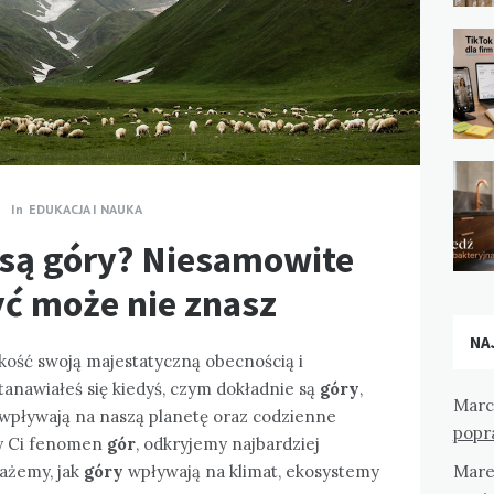
In
EDUKACJA I NAUKA
są góry? Niesamowite
yć może nie znasz
NA
kość swoją majestatyczną obecnością i
anawiałeś się kiedyś, czym dokładnie są
góry
,
Marc
ak wpływają na naszą planetę oraz codzienne
popr
my Ci fenomen
gór
, odkryjemy najbardziej
każemy, jak
góry
wpływają na klimat, ekosystemy
Mare