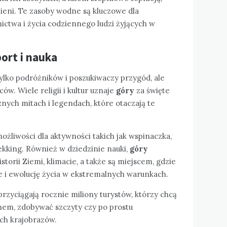
mieni. Te zasoby wodne są kluczowe dla
ictwa i życia codziennego ludzi żyjących w
.
port i nauka
ylko podróżników i poszukiwaczy przygód, ale
ców. Wiele religii i kultur uznaje
góry
za święte
cznych mitach i legendach, które otaczają te
ożliwości dla aktywności takich jak wspinaczka,
ekking. Również w dziedzinie nauki,
góry
torii Ziemi, klimacie, a także są miejscem, gdzie
 i ewolucję życia w ekstremalnych warunkach.
rzyciągają rocznie miliony turystów, którzy chcą
knem, zdobywać szczyty czy po prostu
h krajobrazów.