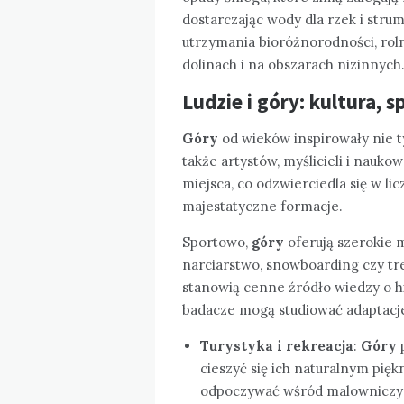
dostarczając wody dla rzek i stru
utrzymania bioróżnorodności, roln
dolinach i na obszarach nizinnych
Ludzie i góry: kultura, s
Góry
od wieków inspirowały nie t
także artystów, myślicieli i naukow
miejsca, co odzwierciedla się w li
majestatyczne formacje.
Sportowo,
góry
oferują szerokie m
narciarstwo, snowboarding czy tr
stanowią cenne źródło wiedzy o his
badacze mogą studiować adaptacje
Turystyka i rekreacja
:
Góry
p
cieszyć się ich naturalnym pię
odpoczywać wśród malowniczyc